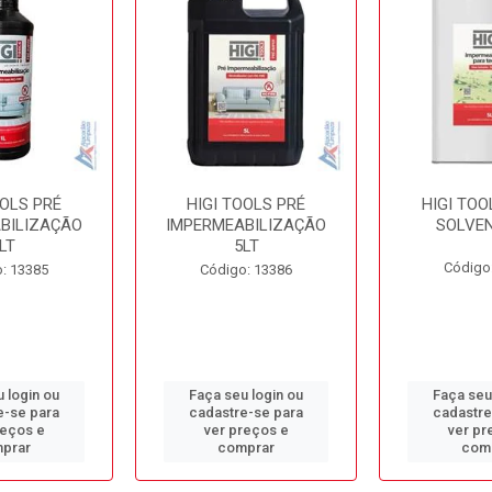
OOLS PRÉ
HIGI TOOLS PRÉ
HIGI TOO
BILIZAÇÃO
IMPERMEABILIZAÇÃO
SOLVEN
LT
5LT
Código
: 13385
Código: 13386
 login ou
Faça seu login ou
Faça seu
e-se para
cadastre-se para
cadastre
reços e
ver preços e
ver pr
prar
comprar
com