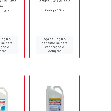
NTIER UHS
SHINE LOW SPEED
SUNNY SIDE
23
Código: 1037
Código
: 1036
 login ou
Faça seu login ou
Faça seu 
-se para
cadastre-se para
cadastre
eços e
ver preços e
ver pr
prar
comprar
comp