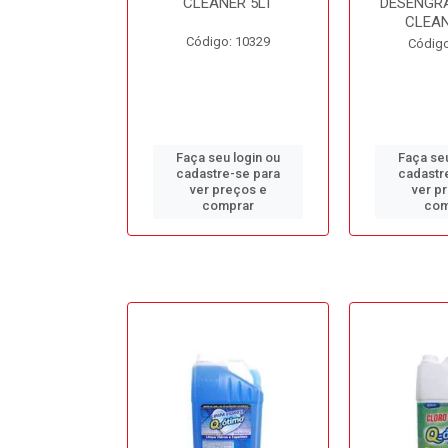
L BB50LT
CLEANER 5LT
DESENGR
CLEAN
o: 10688
Código: 10329
Código
u login ou
Faça seu login ou
Faça seu
e-se para
cadastre-se para
cadastr
reços e
ver preços e
ver p
mprar
comprar
com