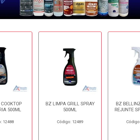
A COOKTOP
BZ LIMPA GRILL SPRAY
BZ BELLIN
RIA 500ML
500ML
REJUNTE S
: 12488
Código: 12489
Código