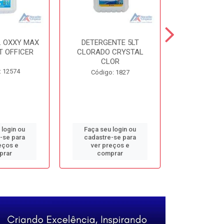
. OXXY MAX
DETERGENTE 5LT
DESINF. 5
T OFFICER
CLORADO CRYSTAL
ALVOMAX FL
CLOR
: 12574
Código
Código: 1827
 login ou
Faça seu login ou
Faça seu 
-se para
cadastre-se para
cadastre
eços e
ver preços e
ver pr
prar
comprar
comp