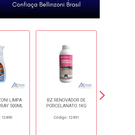
ZONI LIMPA
BZ RENOVADOR DE
BZ DISSO
PRAY 500ML
PORCELANATO 1KG
450
: 12490
Código: 12491
Código: