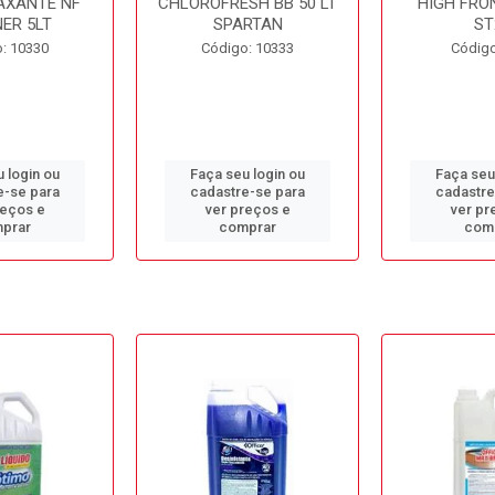
AXANTE NF
CHLOROFRESH BB 50 LT
HIGH FRO
ER 5LT
SPARTAN
ST
: 10330
Código: 10333
Código
 login ou
Faça seu login ou
Faça seu
e-se para
cadastre-se para
cadastre
reços e
ver preços e
ver pr
prar
comprar
com