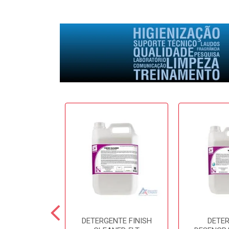
E SOFTFRESH
DETERGENTE FINISH
DETE