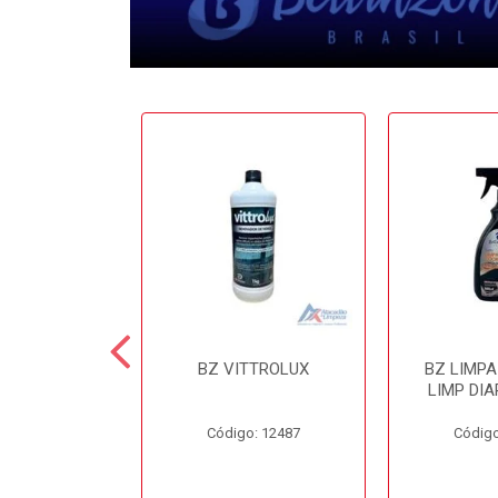
 CERA 3.6LT
BZ VITTROLUX
BZ LIMP
INZONI
LIMP DIA
o: 12503
Código: 12487
Código