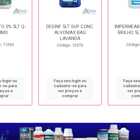
O 5% 5LT Q-
DESINF 5LT SUP CONC.
IMPERMEAB
IMO
ALVOMAX BAG
BRILHO 5L
LAVANDA
: 11265
Código
Código: 12573
 login ou
Faça seu login ou
Faça seu
e-se para
cadastre-se para
cadastre
reços e
ver preços e
ver pr
prar
comprar
com