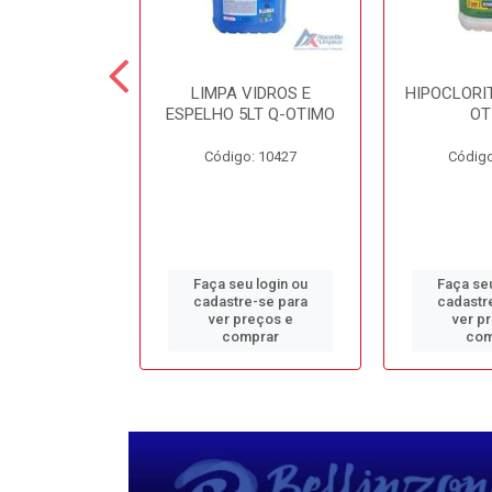
TE 5LT Q-
LIMPA VIDROS E
HIPOCLORIT
CONFORTO
ESPELHO 5LT Q-OTIMO
OT
o: 1950
Código: 10427
Código
u login ou
Faça seu login ou
Faça seu
e-se para
cadastre-se para
cadastr
reços e
ver preços e
ver p
mprar
comprar
com