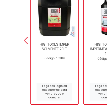
 SECOND
HIGI TOOLS IMPER
HIGI T
NTE LIMPA
SOLVENTE 20LT
IMPERMEA
COLCHÃO 5LT
1
Código: 13389
o: 13384
Código
u login ou
Faça seu login ou
Faça seu
e-se para
cadastre-se para
cadastr
reços e
ver preços e
ver p
mprar
comprar
com