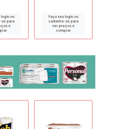
 login ou
Faça seu login ou
Faça seu 
-se para
cadastre-se para
cadastre
eços e
ver preços e
ver pr
prar
comprar
comp