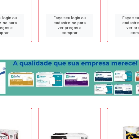
 login ou
Faça seu login ou
Faça seu
e-se para
cadastre-se para
cadastre
reços e
ver preços e
ver pr
prar
comprar
com