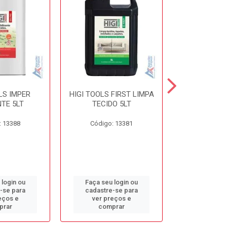
LS IMPER
HIGI TOOLS FIRST LIMPA
HIGI TOOLS 
TE 5LT
TECIDO 5LT
5L
: 13388
Código: 13381
Código:
 login ou
Faça seu login ou
Faça seu 
-se para
cadastre-se para
cadastre
eços e
ver preços e
ver pr
prar
comprar
comp