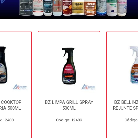
A COOKTOP
BZ LIMPA GRILL SPRAY
BZ BELLIN
RIA 500ML
500ML
REJUNTE S
: 12488
Código: 12489
Código