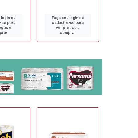
 login ou
Faça seu login ou
Faça seu 
-se para
cadastre-se para
cadastre
eços e
ver preços e
ver pr
prar
comprar
comp