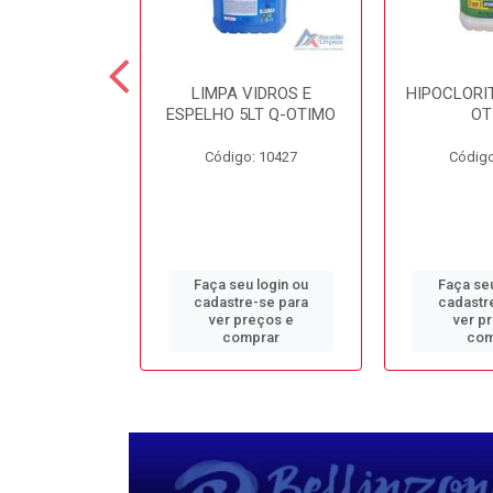
TE 5LT Q-
LIMPA VIDROS E
HIPOCLORIT
CONFORTO
ESPELHO 5LT Q-OTIMO
OT
o: 1950
Código: 10427
Código
u login ou
Faça seu login ou
Faça seu
e-se para
cadastre-se para
cadastr
reços e
ver preços e
ver p
mprar
comprar
com