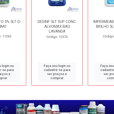
O 5% 5LT Q-
DESINF 5LT SUP CONC.
IMPERMEAB
IMO
ALVOMAX BAG
BRILHO 5L
LAVANDA
: 11265
Código
Código: 12573
 login ou
Faça seu login ou
Faça seu
e-se para
cadastre-se para
cadastre
reços e
ver preços e
ver pr
prar
comprar
com