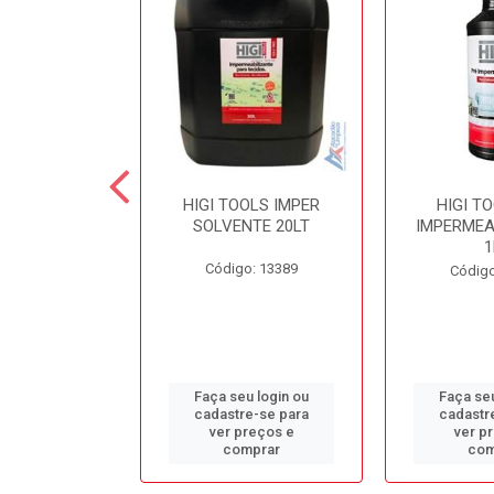
 SECOND
HIGI TOOLS IMPER
HIGI T
NTE LIMPA
SOLVENTE 20LT
IMPERMEA
COLCHÃO 5LT
1
Código: 13389
o: 13384
Código
u login ou
Faça seu login ou
Faça seu
e-se para
cadastre-se para
cadastr
reços e
ver preços e
ver p
mprar
comprar
com