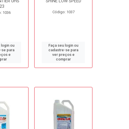
NTIER UHS
SHINE LOW SPEED
SUNNY SIDE
23
Código: 1037
Código
: 1036
 login ou
Faça seu login ou
Faça seu 
-se para
cadastre-se para
cadastre
eços e
ver preços e
ver pr
prar
comprar
comp