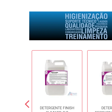
E SOFTFRESH
DETERGENTE FINISH
DETE