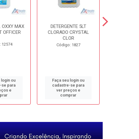
. OXXY MAX
DETERGENTE 5LT
DESINF. 5
T OFFICER
CLORADO CRYSTAL
ALVOMAX FL
CLOR
: 12574
Código
Código: 1827
 login ou
Faça seu login ou
Faça seu 
-se para
cadastre-se para
cadastre
eços e
ver preços e
ver pr
prar
comprar
comp