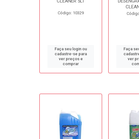
L BB50LT
CLEANER 5LT
DESENGR
CLEAN
o: 10688
Código: 10329
Código
u login ou
Faça seu login ou
Faça seu
e-se para
cadastre-se para
cadastr
reços e
ver preços e
ver p
mprar
comprar
com