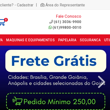
|
cliente? - Cadastrar
Área do Representante
Fale Conosco
0
(61) 3036-9900
(61)99800-0010
VA
MAQUINAS E EQUIPAMENTOS
PAPELARIA
SEGURANCA
UT