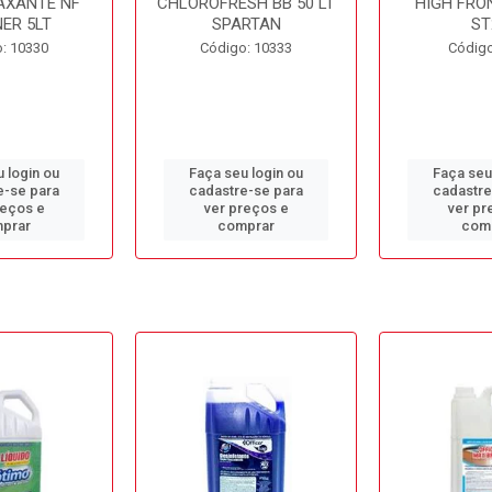
AXANTE NF
CHLOROFRESH BB 50 LT
HIGH FRO
ER 5LT
SPARTAN
ST
: 10330
Código: 10333
Código
 login ou
Faça seu login ou
Faça seu
e-se para
cadastre-se para
cadastre
reços e
ver preços e
ver pr
prar
comprar
com