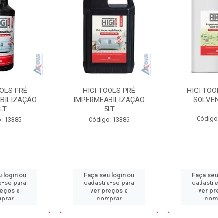
OOLS PRÉ
HIGI TOOLS PRÉ
HIGI TOO
BILIZAÇÃO
IMPERMEABILIZAÇÃO
SOLVEN
LT
5LT
Código
: 13385
Código: 13386
 login ou
Faça seu login ou
Faça seu
e-se para
cadastre-se para
cadastre
reços e
ver preços e
ver pr
prar
comprar
com