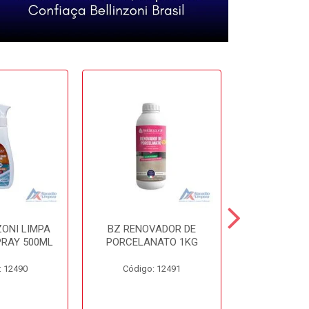
ZONI LIMPA
BZ RENOVADOR DE
BZ DISSO
PRAY 500ML
PORCELANATO 1KG
450
: 12490
Código: 12491
Código: