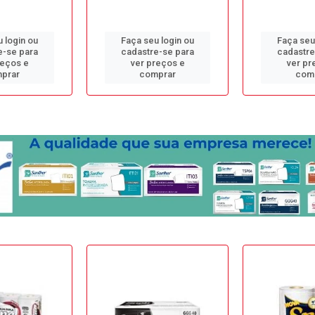
 login ou
Faça seu login ou
Faça seu
e-se para
cadastre-se para
cadastre
reços e
ver preços e
ver pr
prar
comprar
com