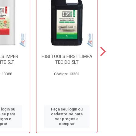
LS IMPER
HIGI TOOLS FIRST LIMPA
HIGI TOOLS 
TE 5LT
TECIDO 5LT
5L
: 13388
Código: 13381
Código:
 login ou
Faça seu login ou
Faça seu 
-se para
cadastre-se para
cadastre
eços e
ver preços e
ver pr
prar
comprar
comp