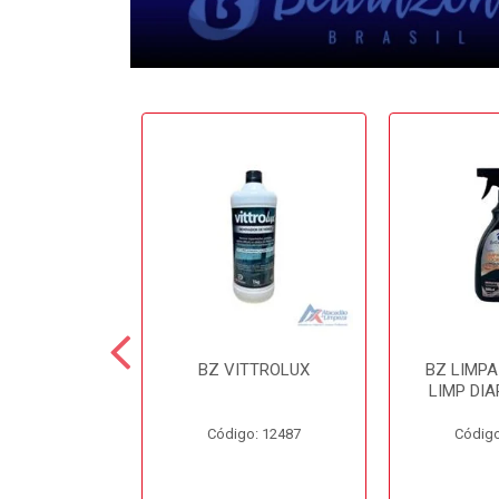
 CERA 3.6LT
BZ VITTROLUX
BZ LIMP
INZONI
LIMP DIA
o: 12503
Código: 12487
Código