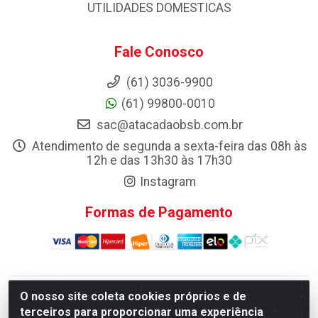
UTILIDADES DOMESTICAS
Fale Conosco
(61) 3036-9900
(61) 99800-0010
sac@atacadaobsb.com.br
Atendimento de segunda a sexta-feira das 08h às
12h e das 13h30 às 17h30
Instagram
Formas de Pagamento
O nosso site coleta cookies próprios e de
Atacadao da Limpeza F. Pereira Queiroz Comercio e
terceiros para proporcionar uma experiência
Distribuicao LTDA - Quadra Qi 10 Lotes 39 e, 41 - Setor