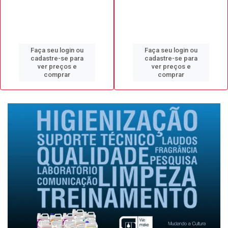
Faça seu login ou
Faça seu login ou
cadastre-se para
cadastre-se para
ver preços e
ver preços e
comprar
comprar