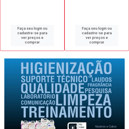
Faça seu login ou
Faça seu login ou
cadastre-se para
cadastre-se para
ver preços e
ver preços e
comprar
comprar