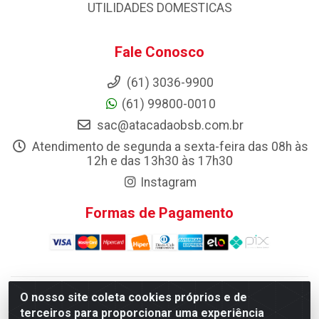
UTILIDADES DOMESTICAS
Fale Conosco
(61) 3036-9900
(61) 99800-0010
sac@atacadaobsb.com.br
Atendimento de segunda a sexta-feira das 08h às
12h e das 13h30 às 17h30
Instagram
Formas de Pagamento
O nosso site coleta cookies próprios e de
Atacadao da Limpeza F. Pereira Queiroz Comercio e
terceiros para proporcionar uma experiência
Distribuicao LTDA - Quadra Qi 10 Lotes 39 e, 41 - Setor