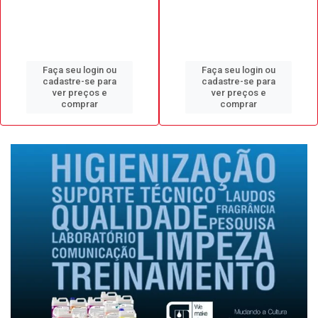
Faça seu login ou
Faça seu login ou
cadastre-se para
cadastre-se para
ver preços e
ver preços e
comprar
comprar