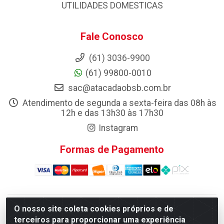
UTILIDADES DOMESTICAS
Fale Conosco
(61) 3036-9900
(61) 99800-0010
sac@atacadaobsb.com.br
Atendimento de segunda a sexta-feira das 08h às
12h e das 13h30 às 17h30
Instagram
Formas de Pagamento
O nosso site coleta cookies próprios e de
Atacadao da Limpeza F. Pereira Queiroz Comercio e
terceiros para proporcionar uma experiência
Distribuicao LTDA - Quadra Qi 10 Lotes 39 e, 41 - Setor