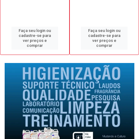
Faça seu login ou
Faça seu login ou
cadastre-se para
cadastre-se para
ver preços e
ver preços e
comprar
comprar