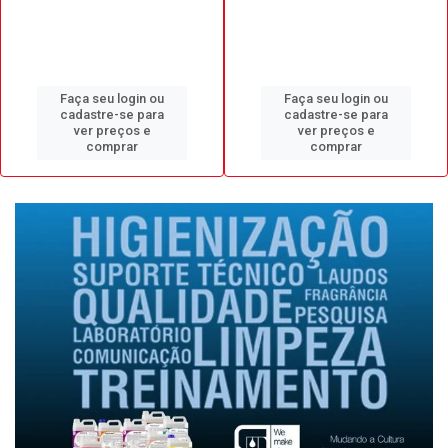
Faça seu login ou
Faça seu login ou
cadastre-se para
cadastre-se para
ver preços e
ver preços e
comprar
comprar