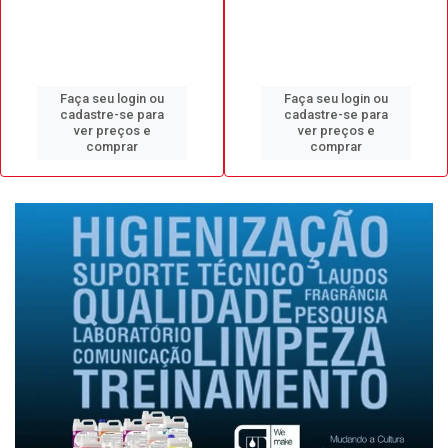
Faça seu login ou
Faça seu login ou
cadastre-se para
cadastre-se para
ver preços e
ver preços e
comprar
comprar