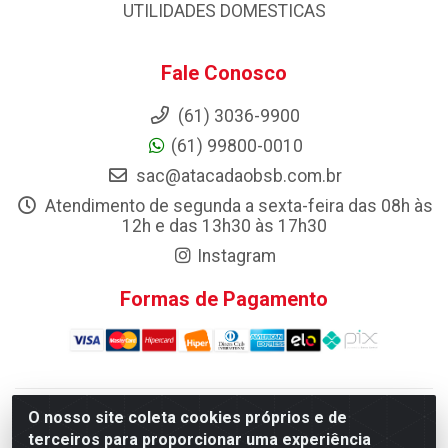
UTILIDADES DOMESTICAS
Fale Conosco
(61) 3036-9900
(61) 99800-0010
sac@atacadaobsb.com.br
Atendimento de segunda a sexta-feira das 08h às
12h e das 13h30 às 17h30
Instagram
Formas de Pagamento
O nosso site coleta cookies próprios e de
Atacadao da Limpeza F. Pereira Queiroz Comercio e
terceiros para proporcionar uma experiência
Distribuicao LTDA - Quadra Qi 10 Lotes 39 e, 41 - Setor