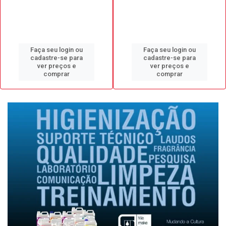
Faça seu login ou
Faça seu login ou
cadastre-se para
cadastre-se para
ver preços e
ver preços e
comprar
comprar