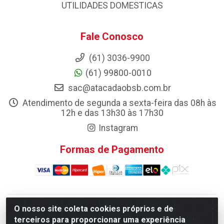
UTILIDADES DOMESTICAS
Fale Conosco
(61) 3036-9900
(61) 99800-0010
sac@atacadaobsb.com.br
Atendimento de segunda a sexta-feira das 08h às
12h e das 13h30 às 17h30
Instagram
Formas de Pagamento
O nosso site coleta cookies próprios e de
Atacadao da Limpeza F. Pereira Queiroz Comercio e
terceiros para proporcionar uma experiência
Distribuicao LTDA - Quadra Qi 10 Lotes 39 e, 41 - Setor