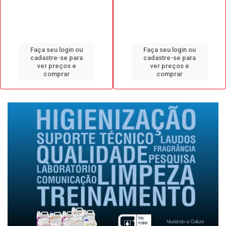
Faça seu login ou
Faça seu login ou
cadastre-se para
cadastre-se para
ver preços e
ver preços e
comprar
comprar