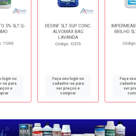
O 5% 5LT Q-
DESINF 5LT SUP CONC.
IMPERMEAB
IMO
ALVOMAX BAG
BRILHO 5L
LAVANDA
: 11265
Código
Código: 12573
 login ou
Faça seu login ou
Faça seu
e-se para
cadastre-se para
cadastre
reços e
ver preços e
ver pr
prar
comprar
com