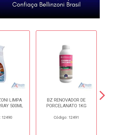
ZONI LIMPA
BZ RENOVADOR DE
BZ DISSO
PRAY 500ML
PORCELANATO 1KG
450
: 12490
Código: 12491
Código: