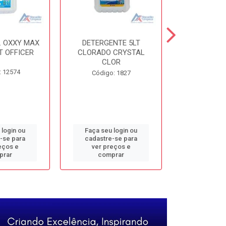
. OXXY MAX
DETERGENTE 5LT
DESINF. 5
T OFFICER
CLORADO CRYSTAL
ALVOMAX FL
CLOR
: 12574
Código
Código: 1827
 login ou
Faça seu login ou
Faça seu 
-se para
cadastre-se para
cadastre
eços e
ver preços e
ver pr
prar
comprar
comp