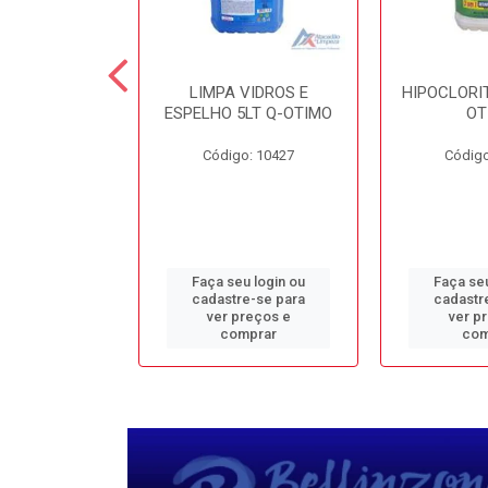
TE 5LT Q-
LIMPA VIDROS E
HIPOCLORIT
CONFORTO
ESPELHO 5LT Q-OTIMO
OT
o: 1950
Código: 10427
Código
u login ou
Faça seu login ou
Faça seu
e-se para
cadastre-se para
cadastr
reços e
ver preços e
ver p
mprar
comprar
com