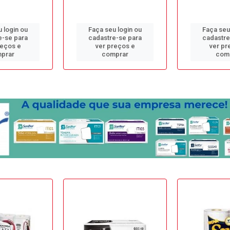
 login ou
Faça seu login ou
Faça seu
e-se para
cadastre-se para
cadastre
reços e
ver preços e
ver pr
prar
comprar
com