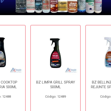
A COOKTOP
BZ LIMPA GRILL SPRAY
BZ BELLIN
RIA 500ML
500ML
REJUNTE S
: 12488
Código: 12489
Código