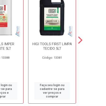
LS IMPER
HIGI TOOLS FIRST LIMPA
HIGI TOOLS 
TE 5LT
TECIDO 5LT
5L
: 13388
Código: 13381
Código:
 login ou
Faça seu login ou
Faça seu 
-se para
cadastre-se para
cadastre
eços e
ver preços e
ver pr
prar
comprar
comp