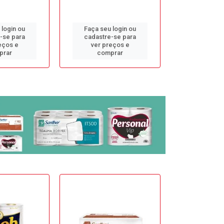
 login ou
Faça seu login ou
Faça seu 
-se para
cadastre-se para
cadastre
eços e
ver preços e
ver pr
prar
comprar
comp