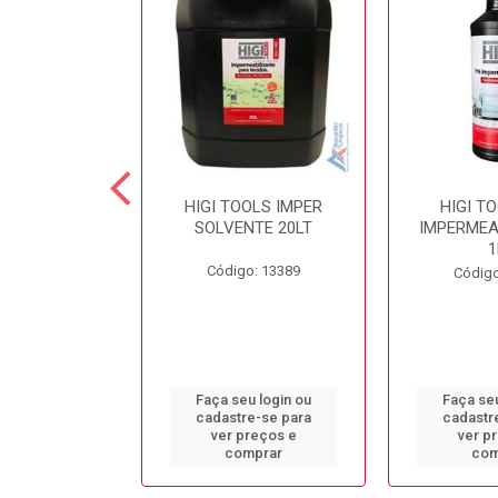
 SECOND
HIGI TOOLS IMPER
HIGI T
NTE LIMPA
SOLVENTE 20LT
IMPERMEA
COLCHÃO 5LT
1
Código: 13389
o: 13384
Código
u login ou
Faça seu login ou
Faça seu
e-se para
cadastre-se para
cadastr
reços e
ver preços e
ver p
mprar
comprar
com