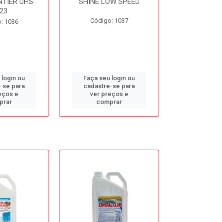
NTIER UHS
SHINE LOW SPEED
SUNNY SIDE
23
Código: 1037
Código
: 1036
 login ou
Faça seu login ou
Faça seu 
-se para
cadastre-se para
cadastre
eços e
ver preços e
ver pr
prar
comprar
comp