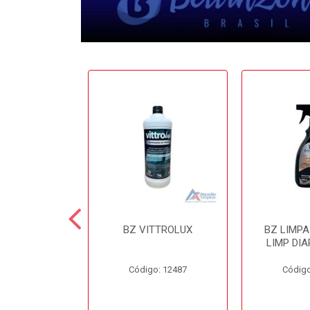
 CERA 3.6LT
BZ VITTROLUX
BZ LIMP
INZONI
LIMP DIA
o: 12503
Código: 12487
Código