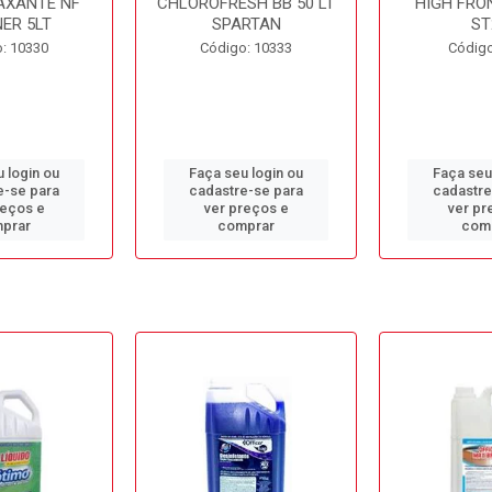
AXANTE NF
CHLOROFRESH BB 50 LT
HIGH FRO
ER 5LT
SPARTAN
ST
: 10330
Código: 10333
Código
 login ou
Faça seu login ou
Faça seu
e-se para
cadastre-se para
cadastre
reços e
ver preços e
ver pr
prar
comprar
com