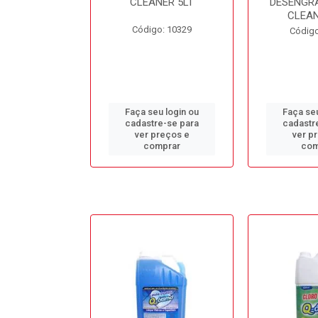
L BB50LT
CLEANER 5LT
DESENGR
CLEAN
o: 10688
Código: 10329
Código
u login ou
Faça seu login ou
Faça seu
e-se para
cadastre-se para
cadastr
reços e
ver preços e
ver p
mprar
comprar
com