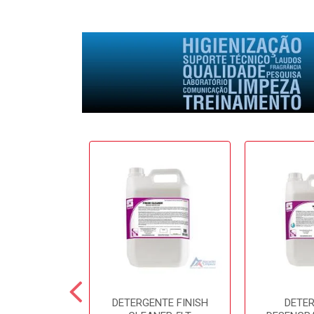
E SOFTFRESH
DETERGENTE FINISH
DETE