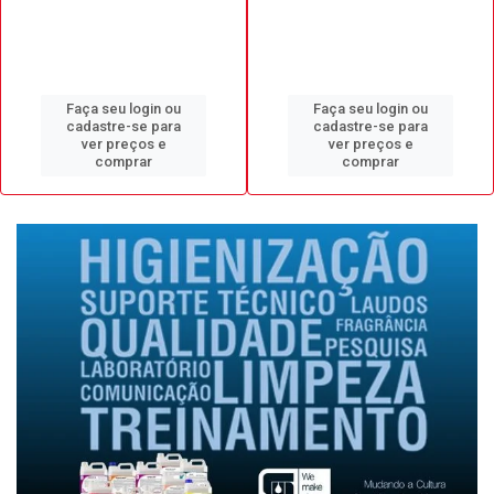
Faça seu login ou
Faça seu login ou
cadastre-se para
cadastre-se para
ver preços e
ver preços e
comprar
comprar