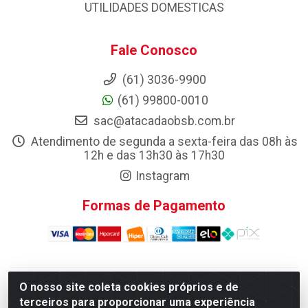
UTILIDADES DOMESTICAS
Fale Conosco
(61) 3036-9900
(61) 99800-0010
sac@atacadaobsb.com.br
Atendimento de segunda a sexta-feira das 08h às
12h e das 13h30 às 17h30
Instagram
Formas de Pagamento
O nosso site coleta cookies próprios e de
Atacadao da Limpeza F. Pereira Queiroz Comercio e
terceiros para proporcionar uma experiência
Distribuicao LTDA - Quadra Qi 10 Lotes 39 e, 41 - Setor