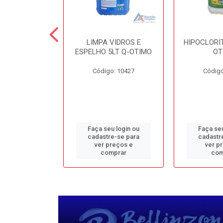
TE 5LT Q-
LIMPA VIDROS E
HIPOCLORIT
CONFORTO
ESPELHO 5LT Q-OTIMO
OT
o: 1950
Código: 10427
Código
u login ou
Faça seu login ou
Faça seu
e-se para
cadastre-se para
cadastr
reços e
ver preços e
ver p
mprar
comprar
com