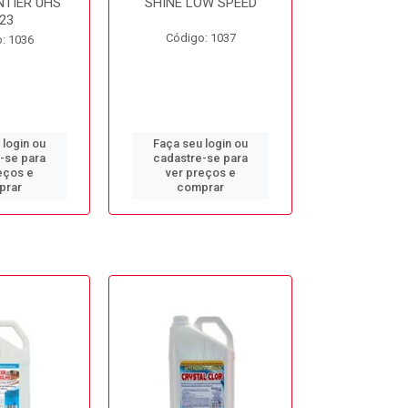
NTIER UHS
SHINE LOW SPEED
SUNNY SIDE
23
Código: 1037
Código
: 1036
 login ou
Faça seu login ou
Faça seu 
-se para
cadastre-se para
cadastre
eços e
ver preços e
ver pr
prar
comprar
comp