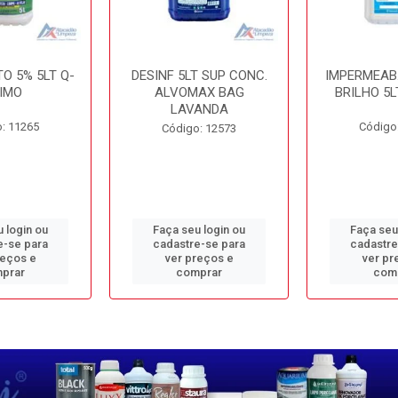
O 5% 5LT Q-
DESINF 5LT SUP CONC.
IMPERMEAB
IMO
ALVOMAX BAG
BRILHO 5L
LAVANDA
: 11265
Código
Código: 12573
 login ou
Faça seu login ou
Faça seu
e-se para
cadastre-se para
cadastre
reços e
ver preços e
ver pr
prar
comprar
com