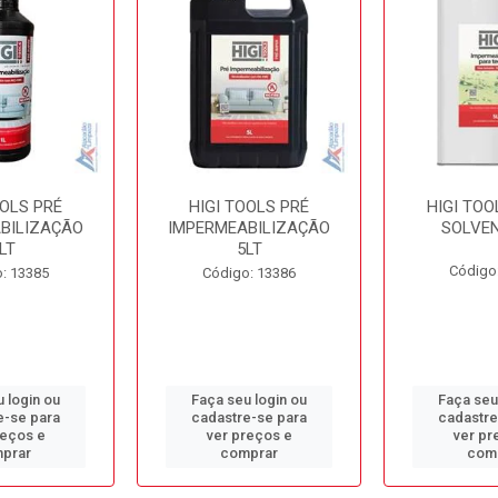
OOLS PRÉ
HIGI TOOLS PRÉ
HIGI TOO
BILIZAÇÃO
IMPERMEABILIZAÇÃO
SOLVEN
LT
5LT
Código
: 13385
Código: 13386
 login ou
Faça seu login ou
Faça seu
e-se para
cadastre-se para
cadastre
reços e
ver preços e
ver pr
prar
comprar
com