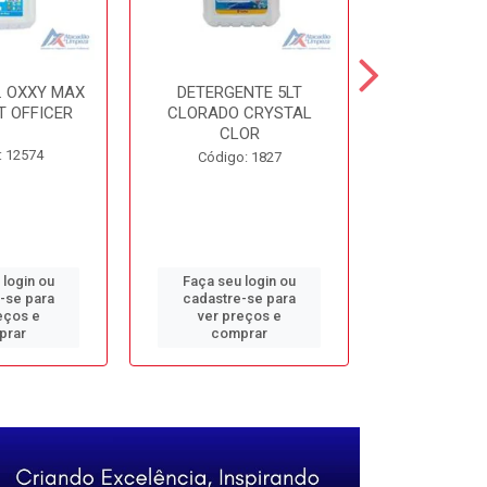
. OXXY MAX
DETERGENTE 5LT
DESINF. 5
T OFFICER
CLORADO CRYSTAL
ALVOMAX FL
CLOR
: 12574
Código
Código: 1827
 login ou
Faça seu login ou
Faça seu 
-se para
cadastre-se para
cadastre
eços e
ver preços e
ver pr
prar
comprar
comp