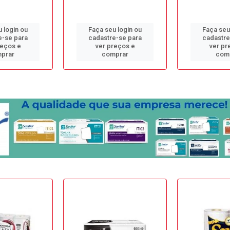
 login ou
Faça seu login ou
Faça seu
e-se para
cadastre-se para
cadastre
reços e
ver preços e
ver pr
prar
comprar
com