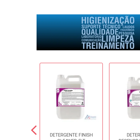
E SOFTFRESH
DETERGENTE FINISH
DETE