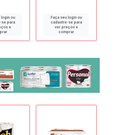
 login ou
Faça seu login ou
Faça seu 
-se para
cadastre-se para
cadastre
eços e
ver preços e
ver pr
prar
comprar
comp