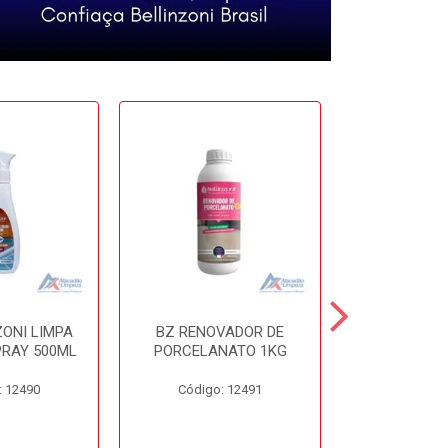
ZONI LIMPA
BZ RENOVADOR DE
BZ DISSO
PRAY 500ML
PORCELANATO 1KG
450
: 12490
Código: 12491
Código: