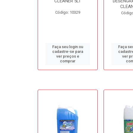
L BB50LT
CLEANER 5LT
DESENGR
CLEAN
o: 10688
Código: 10329
Código
u login ou
Faça seu login ou
Faça seu
e-se para
cadastre-se para
cadastr
reços e
ver preços e
ver p
mprar
comprar
com