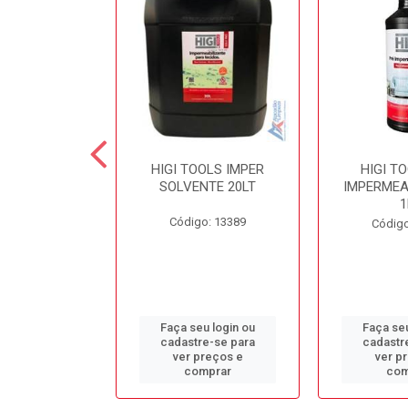
 SECOND
HIGI TOOLS IMPER
HIGI T
NTE LIMPA
SOLVENTE 20LT
IMPERMEA
COLCHÃO 5LT
1
Código: 13389
o: 13384
Código
u login ou
Faça seu login ou
Faça seu
e-se para
cadastre-se para
cadastr
reços e
ver preços e
ver p
mprar
comprar
com