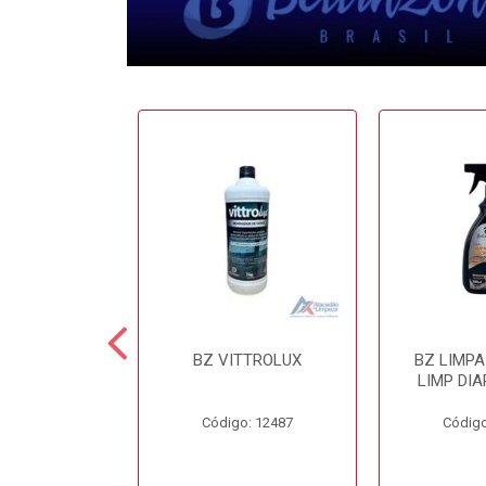
 CERA 3.6LT
BZ VITTROLUX
BZ LIMP
INZONI
LIMP DIA
o: 12503
Código: 12487
Código