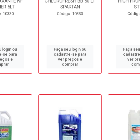
AXANTE NF
CHLOROFRESH BB 50 LT
HIGH FRO
ER 5LT
SPARTAN
ST
: 10330
Código: 10333
Código
 login ou
Faça seu login ou
Faça seu
e-se para
cadastre-se para
cadastre
reços e
ver preços e
ver pr
prar
comprar
com