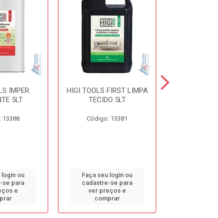
LS IMPER
HIGI TOOLS FIRST LIMPA
HIGI TOOLS 
TE 5LT
TECIDO 5LT
5L
: 13388
Código: 13381
Código:
 login ou
Faça seu login ou
Faça seu 
-se para
cadastre-se para
cadastre
eços e
ver preços e
ver pr
prar
comprar
comp