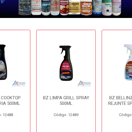
A COOKTOP
BZ LIMPA GRILL SPRAY
BZ BELLIN
RIA 500ML
500ML
REJUNTE S
: 12488
Código: 12489
Código