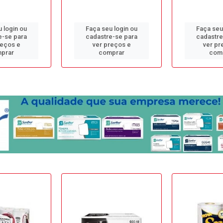
 login ou
Faça seu login ou
Faça seu
e-se para
cadastre-se para
cadastre
reços e
ver preços e
ver pr
prar
comprar
com