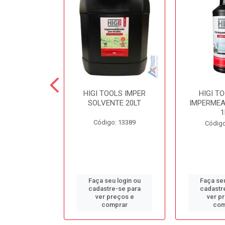
 SECOND
HIGI TOOLS IMPER
HIGI T
NTE LIMPA
SOLVENTE 20LT
IMPERMEA
COLCHÃO 5LT
1
Código: 13389
o: 13384
Código
u login ou
Faça seu login ou
Faça seu
e-se para
cadastre-se para
cadastr
reços e
ver preços e
ver p
mprar
comprar
com