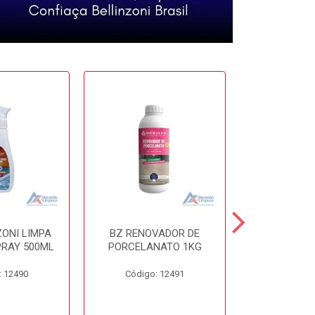
ZONI LIMPA
BZ RENOVADOR DE
BZ DISSO
PRAY 500ML
PORCELANATO 1KG
450
: 12490
Código: 12491
Código: