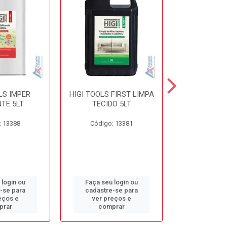
LS IMPER
HIGI TOOLS FIRST LIMPA
HIGI TOOLS 
TE 5LT
TECIDO 5LT
5L
: 13388
Código: 13381
Código:
 login ou
Faça seu login ou
Faça seu 
-se para
cadastre-se para
cadastre
eços e
ver preços e
ver pr
prar
comprar
comp