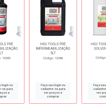
OOLS PRÉ
HIGI TOOLS PRÉ
HIGI TOO
BILIZAÇÃO
IMPERMEABILIZAÇÃO
SOLVEN
LT
5LT
Código
: 13385
Código: 13386
 login ou
Faça seu login ou
Faça seu
e-se para
cadastre-se para
cadastre
reços e
ver preços e
ver pr
prar
comprar
com