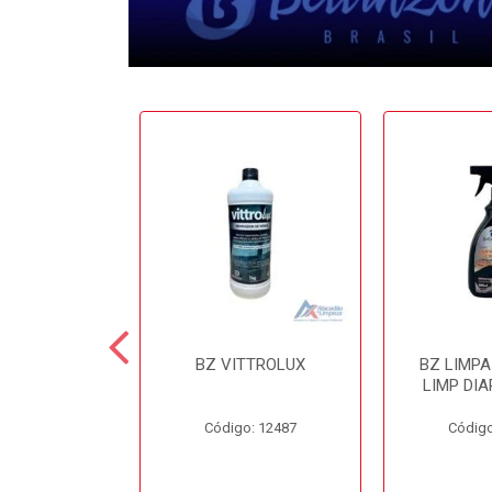
 CERA 3.6LT
BZ VITTROLUX
BZ LIMP
INZONI
LIMP DIA
o: 12503
Código: 12487
Código