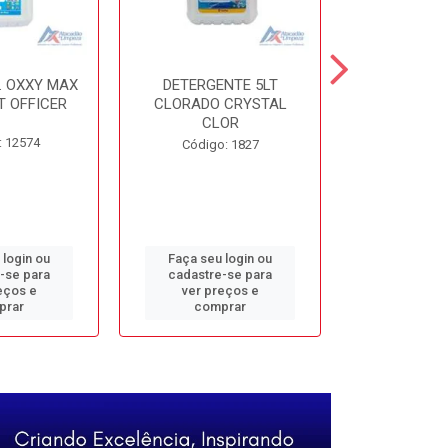
. OXXY MAX
DETERGENTE 5LT
DESINF. 5
T OFFICER
CLORADO CRYSTAL
ALVOMAX FL
CLOR
: 12574
Código
Código: 1827
 login ou
Faça seu login ou
Faça seu 
-se para
cadastre-se para
cadastre
eços e
ver preços e
ver pr
prar
comprar
comp