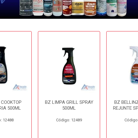
A COOKTOP
BZ LIMPA GRILL SPRAY
BZ BELLIN
RIA 500ML
500ML
REJUNTE S
: 12488
Código: 12489
Código