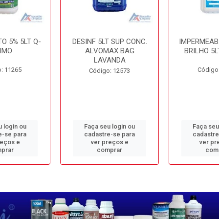
O 5% 5LT Q-
DESINF 5LT SUP CONC.
IMPERMEAB
IMO
ALVOMAX BAG
BRILHO 5L
LAVANDA
: 11265
Código
Código: 12573
 login ou
Faça seu login ou
Faça seu
e-se para
cadastre-se para
cadastre
reços e
ver preços e
ver pr
prar
comprar
com