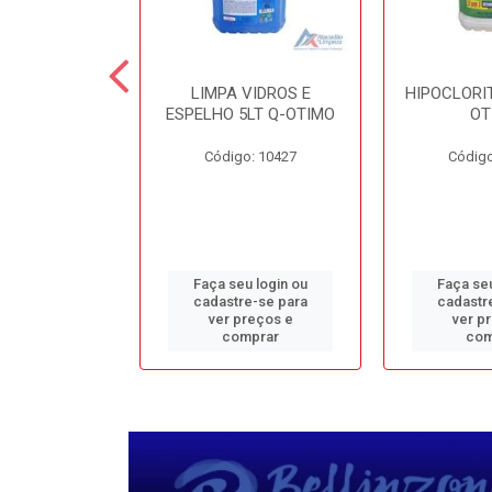
TE 5LT Q-
LIMPA VIDROS E
HIPOCLORIT
CONFORTO
ESPELHO 5LT Q-OTIMO
OT
o: 1950
Código: 10427
Código
u login ou
Faça seu login ou
Faça seu
e-se para
cadastre-se para
cadastr
reços e
ver preços e
ver p
mprar
comprar
com