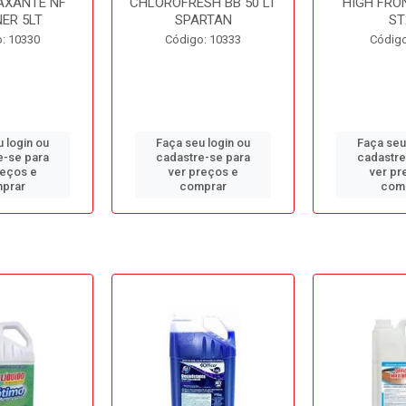
AXANTE NF
CHLOROFRESH BB 50 LT
HIGH FRO
ER 5LT
SPARTAN
ST
: 10330
Código: 10333
Código
 login ou
Faça seu login ou
Faça seu
e-se para
cadastre-se para
cadastre
reços e
ver preços e
ver pr
prar
comprar
com