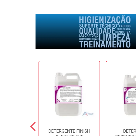
E SOFTFRESH
DETERGENTE FINISH
DETE