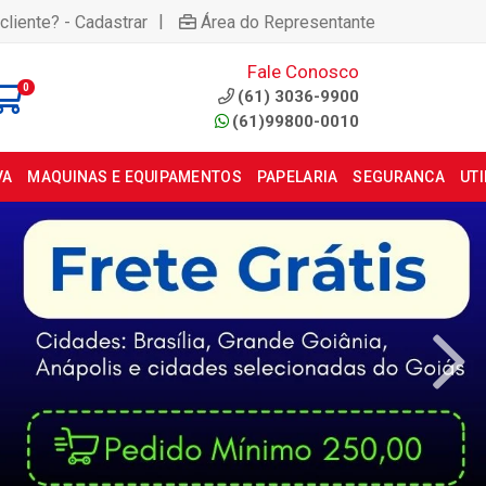
|
cliente? - Cadastrar
Área do Representante
Fale Conosco
0
(61) 3036-9900
(61)99800-0010
VA
MAQUINAS E EQUIPAMENTOS
PAPELARIA
SEGURANCA
UT