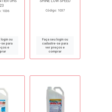
NTIER UHS
SHINE LOW SPEED
SUNNY SIDE
23
Código: 1037
Código
: 1036
 login ou
Faça seu login ou
Faça seu 
-se para
cadastre-se para
cadastre
eços e
ver preços e
ver pr
prar
comprar
comp