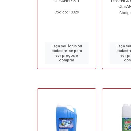
L BB50LT
CLEANER 5LT
DESENGR
CLEAN
o: 10688
Código: 10329
Código
u login ou
Faça seu login ou
Faça seu
e-se para
cadastre-se para
cadastr
reços e
ver preços e
ver p
mprar
comprar
com