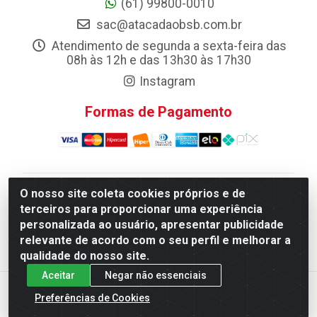
(61) 99800-0010
sac@atacadaobsb.com.br
Atendimento de segunda a sexta-feira das
08h às 12h e das 13h30 às 17h30
Instagram
Formas de Pagamento
O nosso site coleta cookies próprios e de
Atacadao da Limpeza F. Pereira Queiroz Comercio e
terceiros para proporcionar uma experiência
Distribuicao LTDA - Quadra Qi 10 Lotes 39 e, 41 - Setor
personalizada ao usuário, apresentar publicidade
Industrial (Taguatinga), Brasília/DF - CEP 72.135-100 -
relevante de acordo com o seu perfil e melhorar a
CNPJ 13.184.675/0001-80
qualidade do nosso site.
Aceitar
Negar não essenciais
Preferências de Cookies