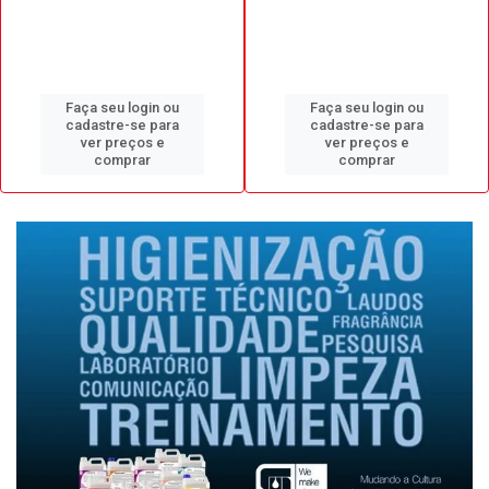
Faça seu login ou
Faça seu login ou
cadastre-se para
cadastre-se para
ver preços e
ver preços e
comprar
comprar