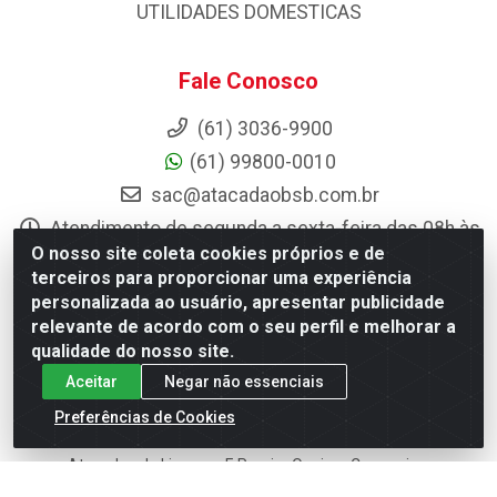
UTILIDADES DOMESTICAS
Fale Conosco
(61) 3036-9900
(61) 99800-0010
sac@atacadaobsb.com.br
Atendimento de segunda a sexta-feira das 08h às
12h e das 13h30 às 17h30
O nosso site coleta cookies próprios e de
terceiros para proporcionar uma experiência
Instagram
personalizada ao usuário, apresentar publicidade
relevante de acordo com o seu perfil e melhorar a
Formas de Pagamento
qualidade do nosso site.
Aceitar
Negar não essenciais
Preferências de Cookies
Atacadao da Limpeza F. Pereira Queiroz Comercio e
Distribuicao LTDA - Quadra Qi 10 Lotes 39 e, 41 - Setor