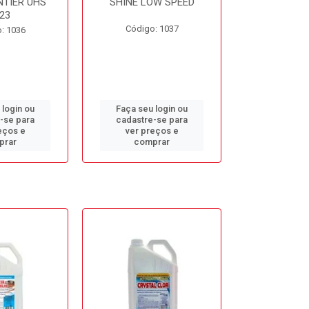
NTIER UHS
SHINE LOW SPEED
SUNNY SIDE
23
Código: 1037
Código
: 1036
 login ou
Faça seu login ou
Faça seu 
-se para
cadastre-se para
cadastre
eços e
ver preços e
ver pr
prar
comprar
comp