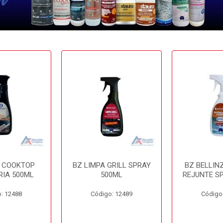
A COOKTOP
BZ LIMPA GRILL SPRAY
BZ BELLIN
RIA 500ML
500ML
REJUNTE S
: 12488
Código: 12489
Código