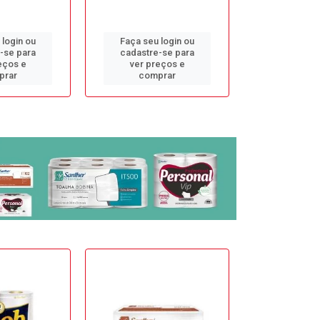
 login ou
Faça seu login ou
Faça seu 
-se para
cadastre-se para
cadastre
eços e
ver preços e
ver pr
prar
comprar
comp