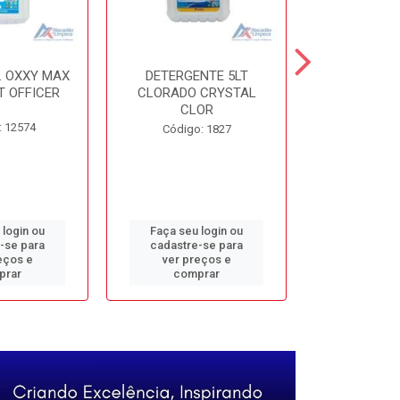
. OXXY MAX
DETERGENTE 5LT
DESINF. 5
T OFFICER
CLORADO CRYSTAL
ALVOMAX FL
CLOR
: 12574
Código
Código: 1827
 login ou
Faça seu login ou
Faça seu 
-se para
cadastre-se para
cadastre
eços e
ver preços e
ver pr
prar
comprar
comp