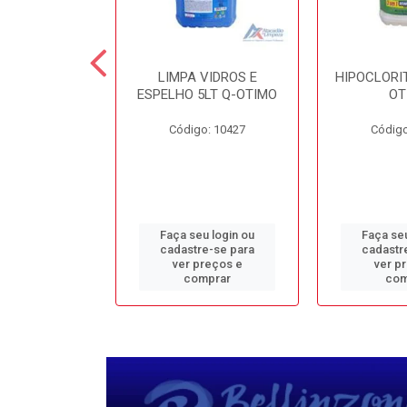
TE 5LT Q-
LIMPA VIDROS E
HIPOCLORIT
CONFORTO
ESPELHO 5LT Q-OTIMO
OT
o: 1950
Código: 10427
Código
u login ou
Faça seu login ou
Faça seu
e-se para
cadastre-se para
cadastr
reços e
ver preços e
ver p
mprar
comprar
com