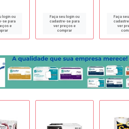
 login ou
Faça seu login ou
Faça seu
e-se para
cadastre-se para
cadastre
reços e
ver preços e
ver pr
prar
comprar
com