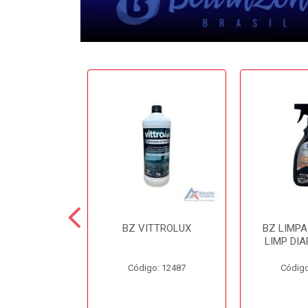
 CERA 3.6LT
BZ VITTROLUX
BZ LIMP
INZONI
LIMP DIA
o: 12503
Código: 12487
Código