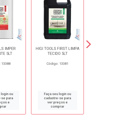
LS IMPER
HIGI TOOLS FIRST LIMPA
HIGI TOOLS 
TE 5LT
TECIDO 5LT
5L
: 13388
Código: 13381
Código:
 login ou
Faça seu login ou
Faça seu 
-se para
cadastre-se para
cadastre
eços e
ver preços e
ver pr
prar
comprar
comp