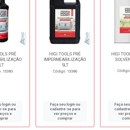
OOLS PRÉ
HIGI TOOLS PRÉ
HIGI TOO
BILIZAÇÃO
IMPERMEABILIZAÇÃO
SOLVEN
LT
5LT
Código
: 13385
Código: 13386
 login ou
Faça seu login ou
Faça seu
e-se para
cadastre-se para
cadastre
reços e
ver preços e
ver pr
prar
comprar
com