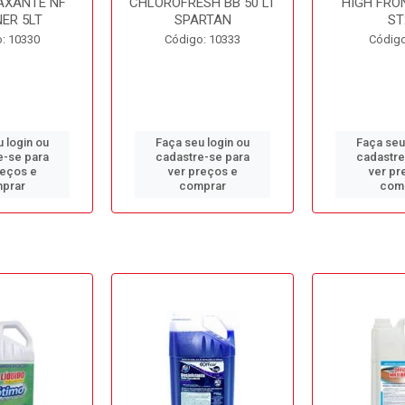
AXANTE NF
CHLOROFRESH BB 50 LT
HIGH FRO
ER 5LT
SPARTAN
ST
: 10330
Código: 10333
Código
 login ou
Faça seu login ou
Faça seu
e-se para
cadastre-se para
cadastre
reços e
ver preços e
ver pr
prar
comprar
com