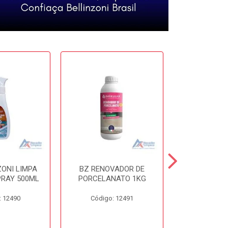
ZONI LIMPA
BZ RENOVADOR DE
BZ DISSO
PRAY 500ML
PORCELANATO 1KG
450
: 12490
Código: 12491
Código: