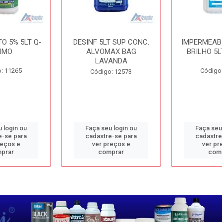
O 5% 5LT Q-
DESINF 5LT SUP CONC.
IMPERMEAB
IMO
ALVOMAX BAG
BRILHO 5L
LAVANDA
: 11265
Código
Código: 12573
 login ou
Faça seu login ou
Faça seu
e-se para
cadastre-se para
cadastre
reços e
ver preços e
ver pr
prar
comprar
com