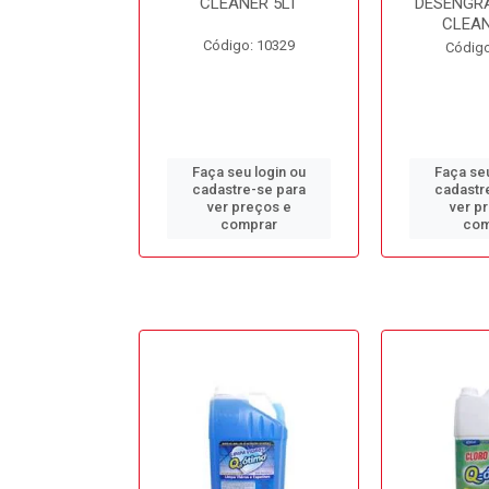
L BB50LT
CLEANER 5LT
DESENGR
CLEAN
o: 10688
Código: 10329
Código
u login ou
Faça seu login ou
Faça seu
e-se para
cadastre-se para
cadastr
reços e
ver preços e
ver p
mprar
comprar
com