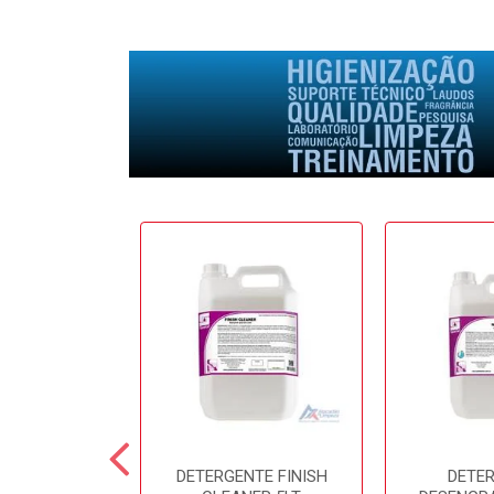
E SOFTFRESH
DETERGENTE FINISH
DETE