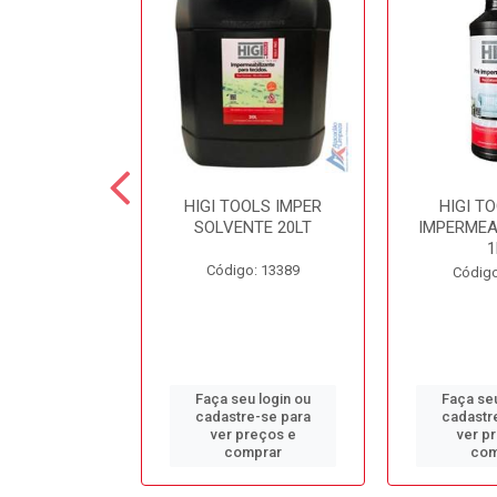
 SECOND
HIGI TOOLS IMPER
HIGI T
NTE LIMPA
SOLVENTE 20LT
IMPERMEA
COLCHÃO 5LT
1
Código: 13389
o: 13384
Código
u login ou
Faça seu login ou
Faça seu
e-se para
cadastre-se para
cadastr
reços e
ver preços e
ver p
mprar
comprar
com