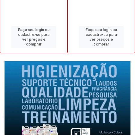
Faça seu login ou
Faça seu login ou
cadastre-se para
cadastre-se para
ver preços e
ver preços e
comprar
comprar