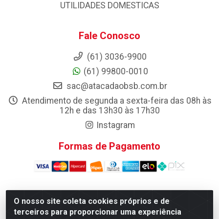
UTILIDADES DOMESTICAS
Fale Conosco
(61) 3036-9900
(61) 99800-0010
sac@atacadaobsb.com.br
Atendimento de segunda a sexta-feira das 08h às
12h e das 13h30 às 17h30
Instagram
Formas de Pagamento
O nosso site coleta cookies próprios e de
Atacadao da Limpeza F. Pereira Queiroz Comercio e
terceiros para proporcionar uma experiência
Distribuicao LTDA - Quadra Qi 10 Lotes 39 e, 41 - Setor