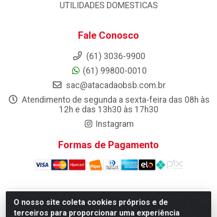
UTILIDADES DOMESTICAS
Fale Conosco
(61) 3036-9900
(61) 99800-0010
sac@atacadaobsb.com.br
Atendimento de segunda a sexta-feira das 08h às
12h e das 13h30 às 17h30
Instagram
Formas de Pagamento
O nosso site coleta cookies próprios e de
Atacadao da Limpeza F. Pereira Queiroz Comercio e
terceiros para proporcionar uma experiência
Distribuicao LTDA - Quadra Qi 10 Lotes 39 e, 41 - Setor