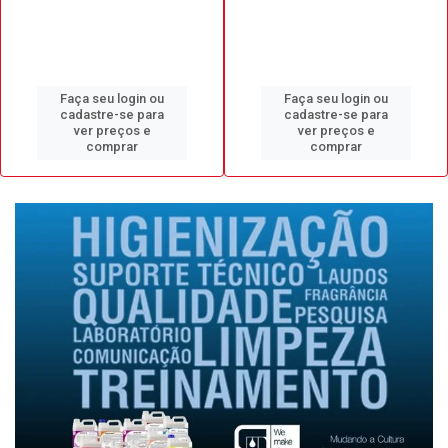
Faça seu login ou
Faça seu login ou
cadastre-se para
cadastre-se para
ver preços e
ver preços e
comprar
comprar