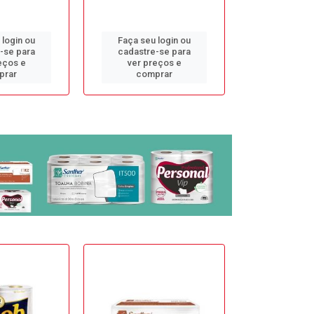
 login ou
Faça seu login ou
Faça seu 
-se para
cadastre-se para
cadastre
eços e
ver preços e
ver pr
prar
comprar
comp