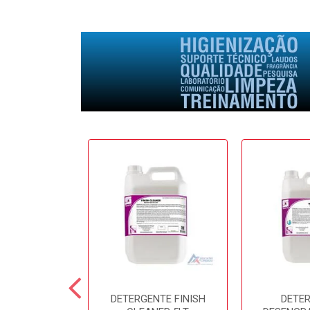
E SOFTFRESH
DETERGENTE FINISH
DETE