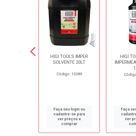
 SECOND
HIGI TOOLS IMPER
HIGI T
NTE LIMPA
SOLVENTE 20LT
IMPERMEA
COLCHÃO 5LT
1
Código: 13389
o: 13384
Código
u login ou
Faça seu login ou
Faça seu
e-se para
cadastre-se para
cadastr
reços e
ver preços e
ver p
mprar
comprar
com