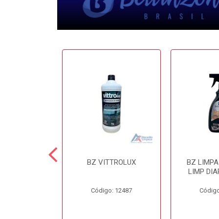
 CERA 3.6LT
BZ VITTROLUX
BZ LIMP
INZONI
LIMP DIA
o: 12503
Código: 12487
Código