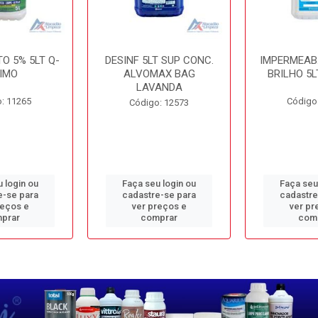
O 5% 5LT Q-
DESINF 5LT SUP CONC.
IMPERMEAB
IMO
ALVOMAX BAG
BRILHO 5L
LAVANDA
: 11265
Código
Código: 12573
 login ou
Faça seu login ou
Faça seu
e-se para
cadastre-se para
cadastre
reços e
ver preços e
ver pr
prar
comprar
com