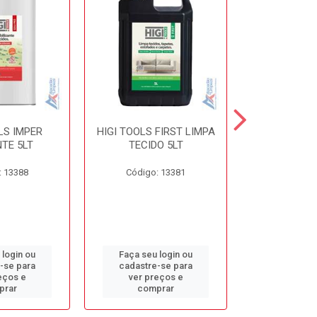
LS IMPER
HIGI TOOLS FIRST LIMPA
HIGI TOOLS 
TE 5LT
TECIDO 5LT
5L
: 13388
Código: 13381
Código:
 login ou
Faça seu login ou
Faça seu 
-se para
cadastre-se para
cadastre
eços e
ver preços e
ver pr
prar
comprar
comp