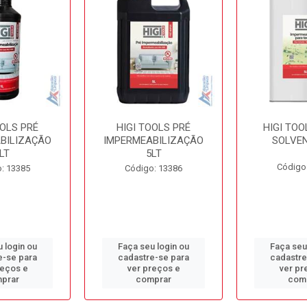
OOLS PRÉ
HIGI TOOLS PRÉ
HIGI TOO
BILIZAÇÃO
IMPERMEABILIZAÇÃO
SOLVEN
LT
5LT
Código
: 13385
Código: 13386
 login ou
Faça seu login ou
Faça seu
e-se para
cadastre-se para
cadastre
reços e
ver preços e
ver pr
prar
comprar
com