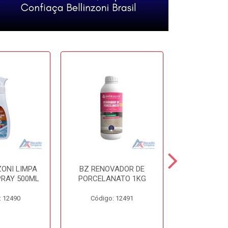
ZONI LIMPA
BZ RENOVADOR DE
BZ DISSO
PRAY 500ML
PORCELANATO 1KG
450
: 12490
Código: 12491
Código: