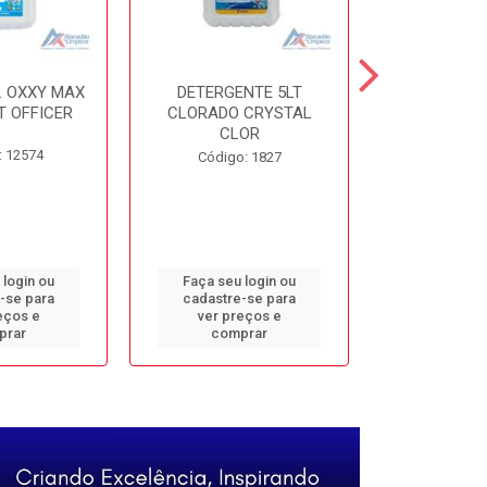
. OXXY MAX
DETERGENTE 5LT
DESINF. 5
T OFFICER
CLORADO CRYSTAL
ALVOMAX FL
CLOR
: 12574
Código
Código: 1827
 login ou
Faça seu login ou
Faça seu 
-se para
cadastre-se para
cadastre
eços e
ver preços e
ver pr
prar
comprar
comp