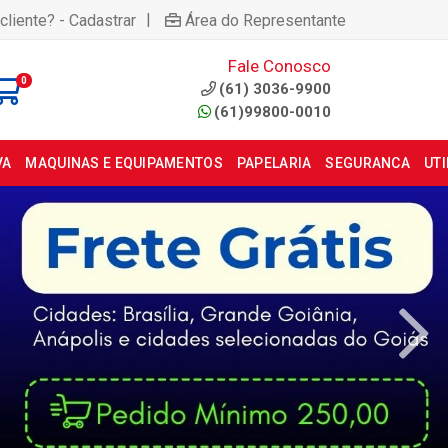
|
cliente? - Cadastrar
Área do Representante
Fale Conosco
0
(61) 3036-9900
(61)99800-0010
VA
MAQUINAS E EQUIPAMENTOS
PAPELARIA
SEGURANCA
UT