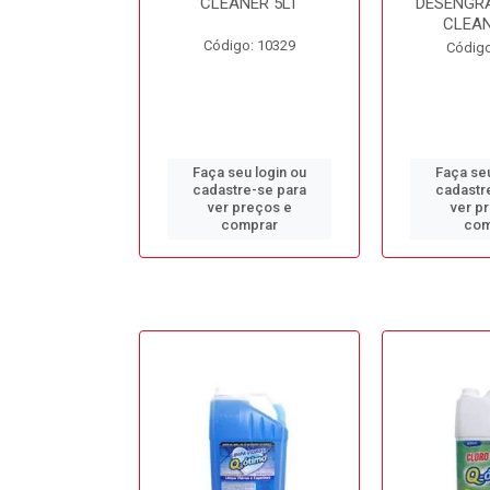
L BB50LT
CLEANER 5LT
DESENGR
CLEAN
o: 10688
Código: 10329
Código
u login ou
Faça seu login ou
Faça seu
e-se para
cadastre-se para
cadastr
reços e
ver preços e
ver p
mprar
comprar
com