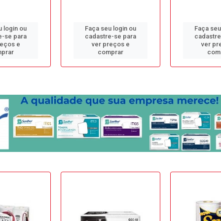
 login ou
Faça seu login ou
Faça seu
e-se para
cadastre-se para
cadastre
reços e
ver preços e
ver pr
prar
comprar
com