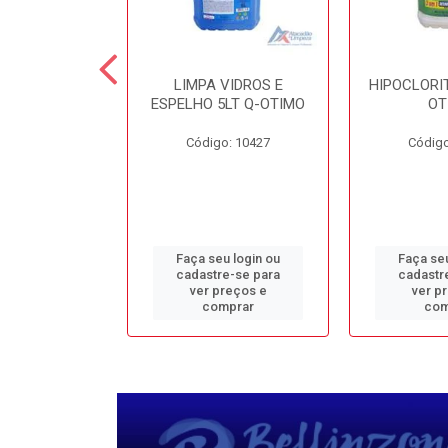
TE 5LT Q-
LIMPA VIDROS E
HIPOCLORIT
CONFORTO
ESPELHO 5LT Q-OTIMO
OT
o: 1950
Código: 10427
Código
u login ou
Faça seu login ou
Faça seu
e-se para
cadastre-se para
cadastr
reços e
ver preços e
ver p
mprar
comprar
com