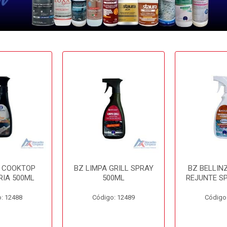
A COOKTOP
BZ LIMPA GRILL SPRAY
BZ BELLIN
RIA 500ML
500ML
REJUNTE S
: 12488
Código: 12489
Código