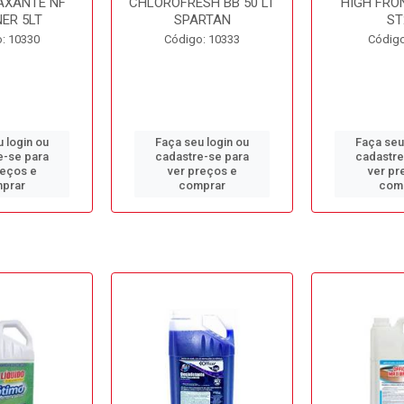
AXANTE NF
CHLOROFRESH BB 50 LT
HIGH FRO
ER 5LT
SPARTAN
ST
: 10330
Código: 10333
Código
 login ou
Faça seu login ou
Faça seu
e-se para
cadastre-se para
cadastre
reços e
ver preços e
ver pr
prar
comprar
com