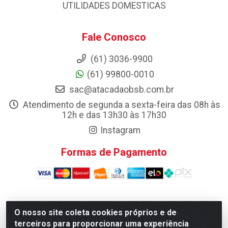
UTILIDADES DOMESTICAS
Fale Conosco
(61) 3036-9900
(61) 99800-0010
sac@atacadaobsb.com.br
Atendimento de segunda a sexta-feira das 08h às
12h e das 13h30 às 17h30
Instagram
Formas de Pagamento
O nosso site coleta cookies próprios e de
Atacadao da Limpeza F. Pereira Queiroz Comercio e
terceiros para proporcionar uma experiência
Distribuicao LTDA - Quadra Qi 10 Lotes 39 e, 41 - Setor