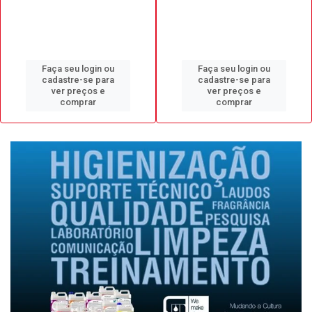
Faça seu login ou
Faça seu login ou
cadastre-se para
cadastre-se para
ver preços e
ver preços e
comprar
comprar