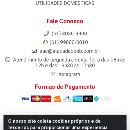
UTILIDADES DOMESTICAS
Fale Conosco
(61) 3036-9900
(61) 99800-0010
sac@atacadaobsb.com.br
Atendimento de segunda a sexta-feira das 08h às
12h e das 13h30 às 17h30
Instagram
Formas de Pagamento
O nosso site coleta cookies próprios e de
Atacadao da Limpeza F. Pereira Queiroz Comercio e
terceiros para proporcionar uma experiência
Distribuicao LTDA - Quadra Qi 10 Lotes 39 e, 41 - Setor