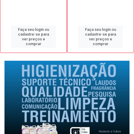
Faça seu login ou
Faça seu login ou
cadastre-se para
cadastre-se para
ver preços e
ver preços e
comprar
comprar