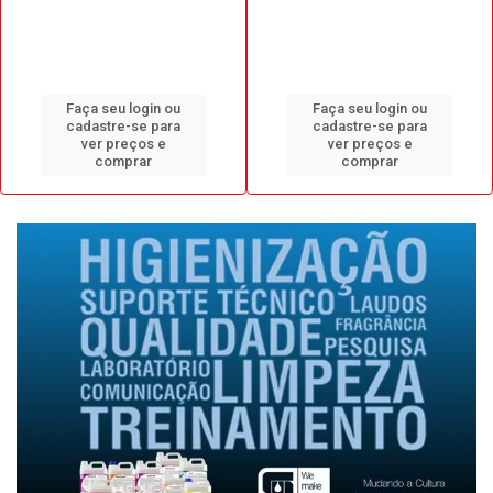
Faça seu login ou
Faça seu login ou
cadastre-se para
cadastre-se para
ver preços e
ver preços e
comprar
comprar