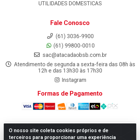
UTILIDADES DOMESTICAS
Fale Conosco
(61) 3036-9900
(61) 99800-0010
sac@atacadaobsb.com.br
Atendimento de segunda a sexta-feira das 08h às
12h e das 13h30 às 17h30
Instagram
Formas de Pagamento
O nosso site coleta cookies próprios e de
Atacadao da Limpeza F. Pereira Queiroz Comercio e
terceiros para proporcionar uma experiência
Distribuicao LTDA - Quadra Qi 10 Lotes 39 e, 41 - Setor