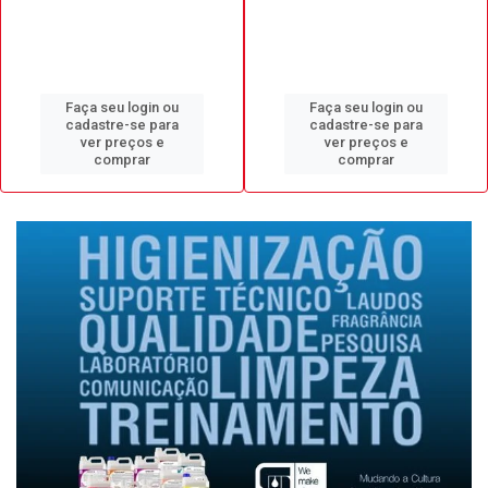
Faça seu login ou
Faça seu login ou
cadastre-se para
cadastre-se para
ver preços e
ver preços e
comprar
comprar