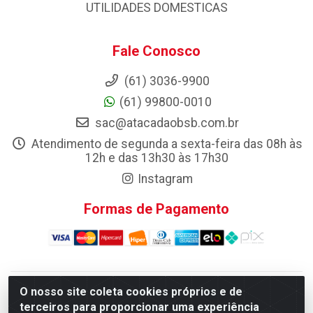
UTILIDADES DOMESTICAS
Fale Conosco
(61) 3036-9900
(61) 99800-0010
sac@atacadaobsb.com.br
Atendimento de segunda a sexta-feira das 08h às
12h e das 13h30 às 17h30
Instagram
Formas de Pagamento
O nosso site coleta cookies próprios e de
Atacadao da Limpeza F. Pereira Queiroz Comercio e
terceiros para proporcionar uma experiência
Distribuicao LTDA - Quadra Qi 10 Lotes 39 e, 41 - Setor