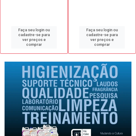
Faça seu login ou
Faça seu login ou
cadastre-se para
cadastre-se para
ver preços e
ver preços e
comprar
comprar