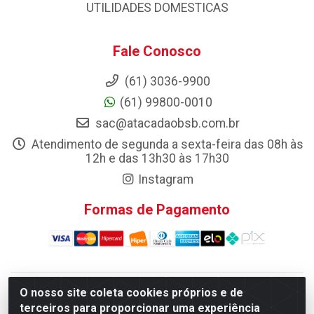
UTILIDADES DOMESTICAS
Fale Conosco
(61) 3036-9900
(61) 99800-0010
sac@atacadaobsb.com.br
Atendimento de segunda a sexta-feira das 08h às
12h e das 13h30 às 17h30
Instagram
Formas de Pagamento
O nosso site coleta cookies próprios e de
Atacadao da Limpeza F. Pereira Queiroz Comercio e
terceiros para proporcionar uma experiência
Distribuicao LTDA - Quadra Qi 10 Lotes 39 e, 41 - Setor