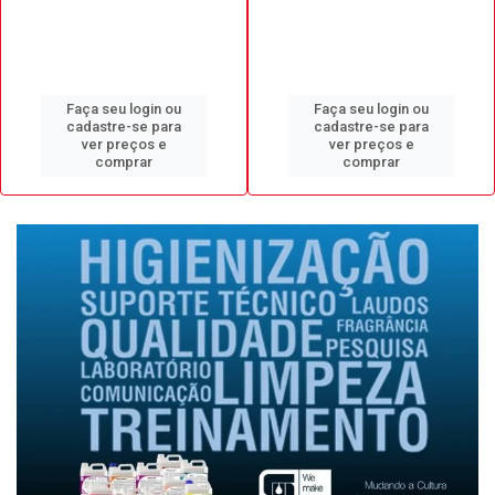
Faça seu login ou
Faça seu login ou
cadastre-se para
cadastre-se para
ver preços e
ver preços e
comprar
comprar