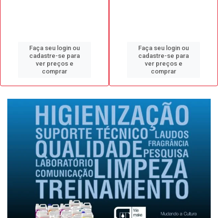
Faça seu login ou
Faça seu login ou
cadastre-se para
cadastre-se para
ver preços e
ver preços e
comprar
comprar