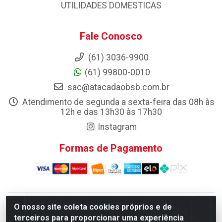
UTILIDADES DOMESTICAS
Fale Conosco
(61) 3036-9900
(61) 99800-0010
sac@atacadaobsb.com.br
Atendimento de segunda a sexta-feira das 08h às
12h e das 13h30 às 17h30
Instagram
Formas de Pagamento
O nosso site coleta cookies próprios e de
Atacadao da Limpeza F. Pereira Queiroz Comercio e
terceiros para proporcionar uma experiência
Distribuicao LTDA - Quadra Qi 10 Lotes 39 e, 41 - Setor