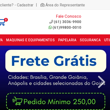
|
cliente? - Cadastrar
Área do Representante
Fale Conosco
0
(61) 3036-9900
(61)99800-0010
VA
MAQUINAS E EQUIPAMENTOS
PAPELARIA
SEGURANCA
UT