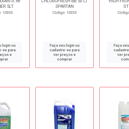
AXANTE NF
CHLOROFRESH BB 50 LT
HIGH FRO
ER 5LT
SPARTAN
ST
: 10330
Código: 10333
Código
 login ou
Faça seu login ou
Faça seu
e-se para
cadastre-se para
cadastre
reços e
ver preços e
ver pr
prar
comprar
com