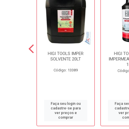
 SECOND
HIGI TOOLS IMPER
HIGI T
NTE LIMPA
SOLVENTE 20LT
IMPERMEA
COLCHÃO 5LT
1
Código: 13389
o: 13384
Código
u login ou
Faça seu login ou
Faça seu
e-se para
cadastre-se para
cadastr
reços e
ver preços e
ver p
mprar
comprar
com