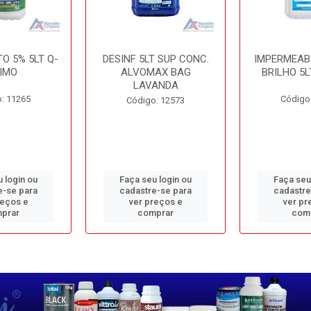
O 5% 5LT Q-
DESINF 5LT SUP CONC.
IMPERMEAB
IMO
ALVOMAX BAG
BRILHO 5L
LAVANDA
: 11265
Código
Código: 12573
 login ou
Faça seu login ou
Faça seu
e-se para
cadastre-se para
cadastre
reços e
ver preços e
ver pr
prar
comprar
com