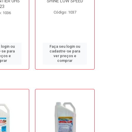
NTIER UHS
SHINE LOW SPEED
SUNNY SIDE
23
Código: 1037
Código
: 1036
 login ou
Faça seu login ou
Faça seu 
-se para
cadastre-se para
cadastre
eços e
ver preços e
ver pr
prar
comprar
comp