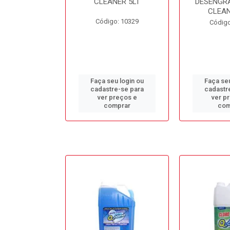
L BB50LT
CLEANER 5LT
DESENGR
CLEAN
o: 10688
Código: 10329
Código
u login ou
Faça seu login ou
Faça seu
e-se para
cadastre-se para
cadastr
reços e
ver preços e
ver p
mprar
comprar
com