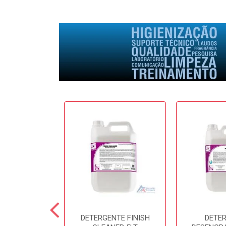
E SOFTFRESH
DETERGENTE FINISH
DETE