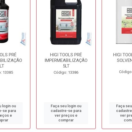
OOLS PRÉ
HIGI TOOLS PRÉ
HIGI TOO
BILIZAÇÃO
IMPERMEABILIZAÇÃO
SOLVEN
LT
5LT
Código
: 13385
Código: 13386
 login ou
Faça seu login ou
Faça seu
e-se para
cadastre-se para
cadastre
reços e
ver preços e
ver pr
prar
comprar
com