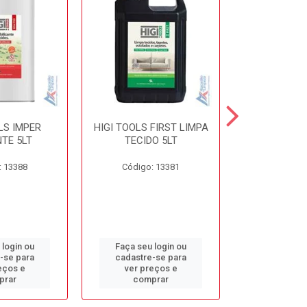
LS IMPER
HIGI TOOLS FIRST LIMPA
HIGI TOOLS 
TE 5LT
TECIDO 5LT
5L
: 13388
Código: 13381
Código:
 login ou
Faça seu login ou
Faça seu 
-se para
cadastre-se para
cadastre
eços e
ver preços e
ver pr
prar
comprar
comp