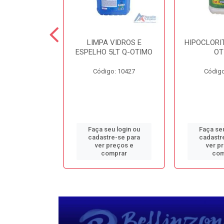
TE 5LT Q-
LIMPA VIDROS E
HIPOCLORIT
CONFORTO
ESPELHO 5LT Q-OTIMO
OT
o: 1950
Código: 10427
Código
u login ou
Faça seu login ou
Faça seu
e-se para
cadastre-se para
cadastr
reços e
ver preços e
ver p
mprar
comprar
com