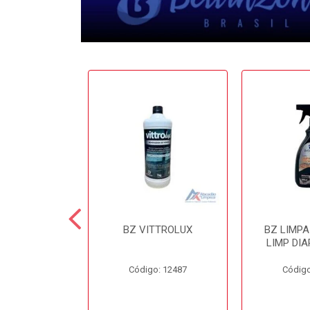
 CERA 3.6LT
BZ VITTROLUX
BZ LIMP
INZONI
LIMP DIA
o: 12503
Código: 12487
Código