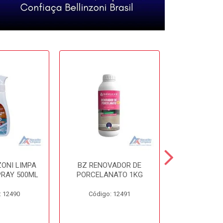
ZONI LIMPA
BZ RENOVADOR DE
BZ DISSO
PRAY 500ML
PORCELANATO 1KG
450
: 12490
Código: 12491
Código: