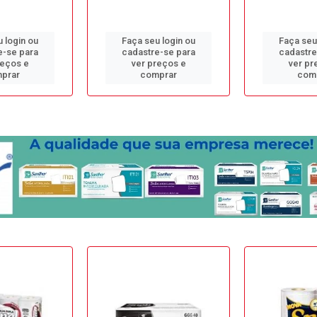
 login ou
Faça seu login ou
Faça seu
e-se para
cadastre-se para
cadastre
reços e
ver preços e
ver pr
prar
comprar
com