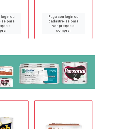
 login ou
Faça seu login ou
Faça seu 
-se para
cadastre-se para
cadastre
eços e
ver preços e
ver pr
prar
comprar
comp