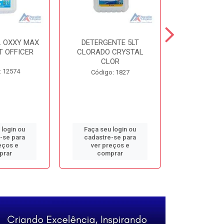
. OXXY MAX
DETERGENTE 5LT
DESINF. 5
T OFFICER
CLORADO CRYSTAL
ALVOMAX FL
CLOR
: 12574
Código
Código: 1827
 login ou
Faça seu login ou
Faça seu 
-se para
cadastre-se para
cadastre
eços e
ver preços e
ver pr
prar
comprar
comp