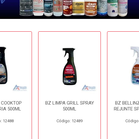
A COOKTOP
BZ LIMPA GRILL SPRAY
BZ BELLIN
RIA 500ML
500ML
REJUNTE S
: 12488
Código: 12489
Código