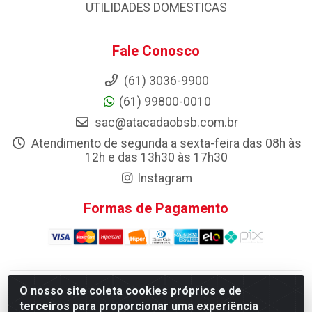
UTILIDADES DOMESTICAS
Fale Conosco
(61) 3036-9900
(61) 99800-0010
sac@atacadaobsb.com.br
Atendimento de segunda a sexta-feira das 08h às
12h e das 13h30 às 17h30
Instagram
Formas de Pagamento
O nosso site coleta cookies próprios e de
Atacadao da Limpeza F. Pereira Queiroz Comercio e
terceiros para proporcionar uma experiência
Distribuicao LTDA - Quadra Qi 10 Lotes 39 e, 41 - Setor