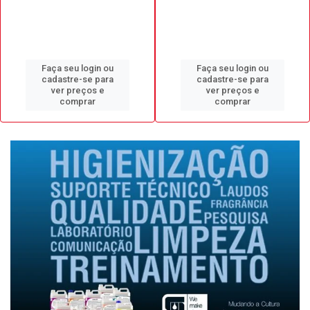
Faça seu login ou
Faça seu login ou
cadastre-se para
cadastre-se para
ver preços e
ver preços e
comprar
comprar