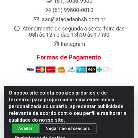
(61) 3036-9900
(61) 99800-0010
sac@atacadaobsb.com.br
Atendimento de segunda a sexta-feira das
08h às 12h e das 13h30 às 17h30
Instagram
Formas de Pagamento
O nosso site coleta cookies próprios e de
Atacadao da Limpeza F. Pereira Queiroz Comercio e
terceiros para proporcionar uma experiência
Distribuicao LTDA - Quadra Qi 10 Lotes 39 e, 41 - Setor
personalizada ao usuário, apresentar publicidade
Industrial (Taguatinga), Brasília/DF - CEP 72.135-100 -
relevante de acordo com o seu perfil e melhorar a
CNPJ 13.184.675/0001-80
qualidade do nosso site.
Aceitar
Negar não essenciais