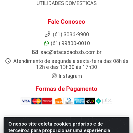
UTILIDADES DOMESTICAS
Fale Conosco
(61) 3036-9900
(61) 99800-0010
sac@atacadaobsb.com.br
Atendimento de segunda a sexta-feira das 08h às
12h e das 13h30 às 17h30
Instagram
Formas de Pagamento
O nosso site coleta cookies próprios e de
Atacadao da Limpeza F. Pereira Queiroz Comercio e
terceiros para proporcionar uma experiência
Distribuicao LTDA - Quadra Qi 10 Lotes 39 e, 41 - Setor