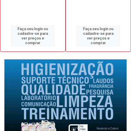
Faça seu login ou
Faça seu login ou
cadastre-se para
cadastre-se para
ver preços e
ver preços e
comprar
comprar