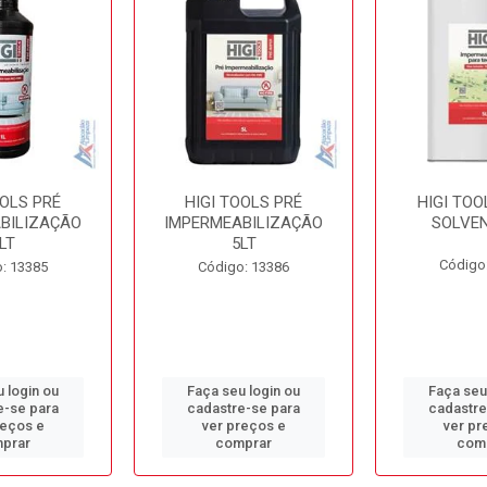
OOLS PRÉ
HIGI TOOLS PRÉ
HIGI TOO
BILIZAÇÃO
IMPERMEABILIZAÇÃO
SOLVEN
LT
5LT
Código
: 13385
Código: 13386
 login ou
Faça seu login ou
Faça seu
e-se para
cadastre-se para
cadastre
reços e
ver preços e
ver pr
prar
comprar
com