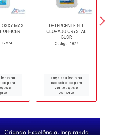
. OXXY MAX
DETERGENTE 5LT
DESINF. 5
T OFFICER
CLORADO CRYSTAL
ALVOMAX FL
CLOR
: 12574
Código
Código: 1827
 login ou
Faça seu login ou
Faça seu 
-se para
cadastre-se para
cadastre
eços e
ver preços e
ver pr
prar
comprar
comp