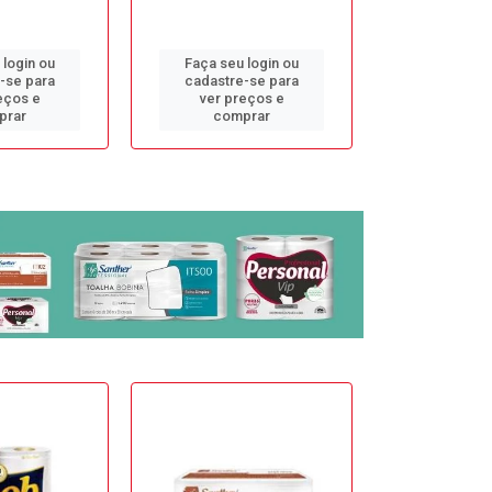
 login ou
Faça seu login ou
Faça seu 
-se para
cadastre-se para
cadastre
eços e
ver preços e
ver pr
prar
comprar
comp