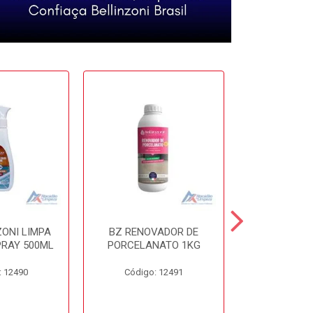
ZONI LIMPA
BZ RENOVADOR DE
BZ DISSO
PRAY 500ML
PORCELANATO 1KG
450
: 12490
Código: 12491
Código: