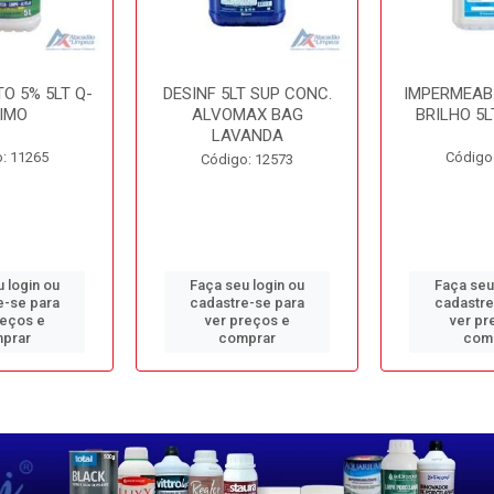
O 5% 5LT Q-
DESINF 5LT SUP CONC.
IMPERMEAB
IMO
ALVOMAX BAG
BRILHO 5L
LAVANDA
: 11265
Código
Código: 12573
 login ou
Faça seu login ou
Faça seu
e-se para
cadastre-se para
cadastre
reços e
ver preços e
ver pr
prar
comprar
com