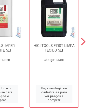
LS IMPER
HIGI TOOLS FIRST LIMPA
HIGI TOOLS 
TE 5LT
TECIDO 5LT
5L
: 13388
Código: 13381
Código:
 login ou
Faça seu login ou
Faça seu 
-se para
cadastre-se para
cadastre
eços e
ver preços e
ver pr
prar
comprar
comp