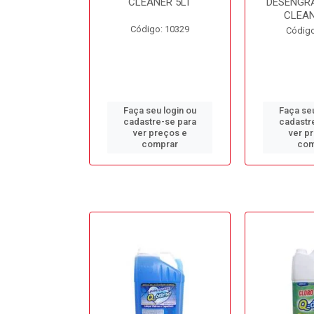
L BB50LT
CLEANER 5LT
DESENGR
CLEAN
o: 10688
Código: 10329
Código
u login ou
Faça seu login ou
Faça seu
e-se para
cadastre-se para
cadastr
reços e
ver preços e
ver p
mprar
comprar
com