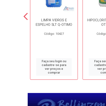
TE 5LT Q-
LIMPA VIDROS E
HIPOCLORIT
CONFORTO
ESPELHO 5LT Q-OTIMO
OT
o: 1950
Código: 10427
Código
u login ou
Faça seu login ou
Faça seu
e-se para
cadastre-se para
cadastr
reços e
ver preços e
ver p
mprar
comprar
com