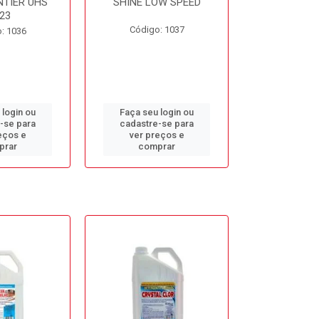
NTIER UHS
SHINE LOW SPEED
SUNNY SIDE
23
Código: 1037
Código
: 1036
 login ou
Faça seu login ou
Faça seu 
-se para
cadastre-se para
cadastre
eços e
ver preços e
ver pr
prar
comprar
comp