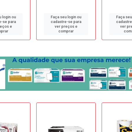
 login ou
Faça seu login ou
Faça seu
e-se para
cadastre-se para
cadastre
reços e
ver preços e
ver pr
prar
comprar
com