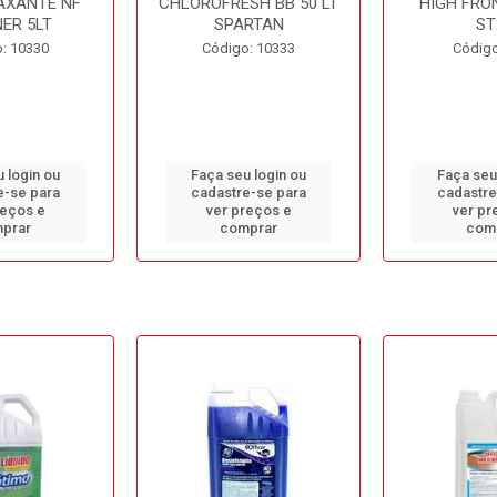
AXANTE NF
CHLOROFRESH BB 50 LT
HIGH FRO
ER 5LT
SPARTAN
ST
: 10330
Código: 10333
Código
 login ou
Faça seu login ou
Faça seu
e-se para
cadastre-se para
cadastre
reços e
ver preços e
ver pr
prar
comprar
com