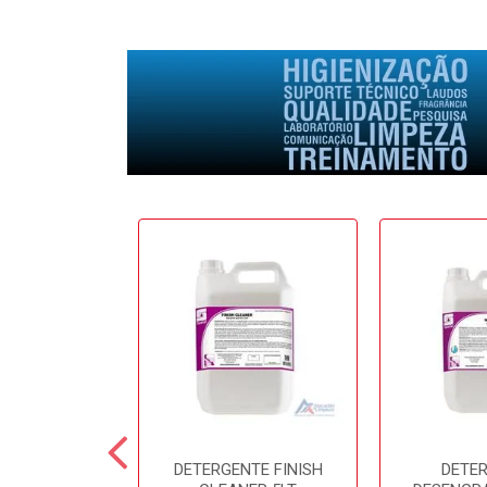
E SOFTFRESH
DETERGENTE FINISH
DETE