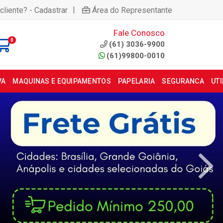
|
cliente? - Cadastrar
Área do Representante
Fale Conosco
0
(61) 3036-9900
(61)99800-0010
VA
MAQUINAS E EQUIPAMENTOS
PAPELARIA
SEGURANCA
UT