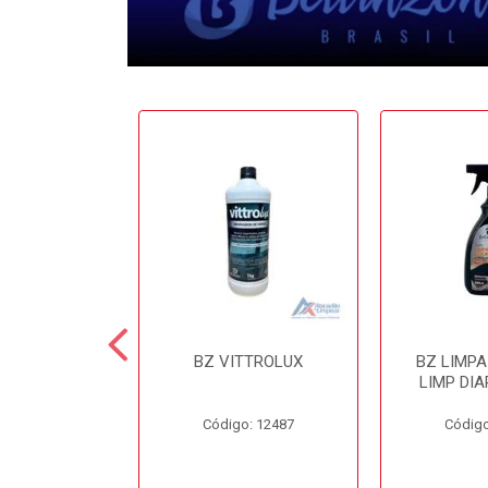
 CERA 3.6LT
BZ VITTROLUX
BZ LIMP
INZONI
LIMP DIA
o: 12503
Código: 12487
Código