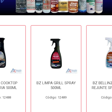
A COOKTOP
BZ LIMPA GRILL SPRAY
BZ BELLIN
RIA 500ML
500ML
REJUNTE S
: 12488
Código: 12489
Código