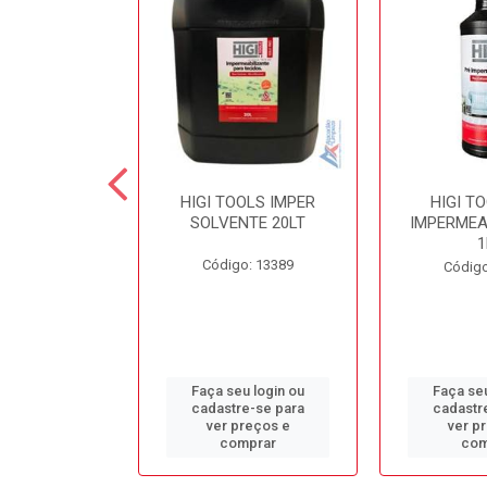
 SECOND
HIGI TOOLS IMPER
HIGI T
NTE LIMPA
SOLVENTE 20LT
IMPERMEA
COLCHÃO 5LT
1
Código: 13389
o: 13384
Código
u login ou
Faça seu login ou
Faça seu
e-se para
cadastre-se para
cadastr
reços e
ver preços e
ver p
mprar
comprar
com