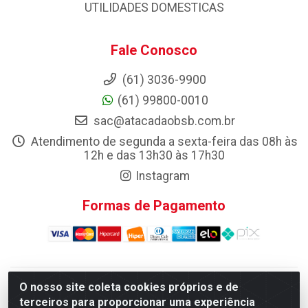
UTILIDADES DOMESTICAS
Fale Conosco
(61) 3036-9900
(61) 99800-0010
sac@atacadaobsb.com.br
Atendimento de segunda a sexta-feira das 08h às
12h e das 13h30 às 17h30
Instagram
Formas de Pagamento
O nosso site coleta cookies próprios e de
Atacadao da Limpeza F. Pereira Queiroz Comercio e
terceiros para proporcionar uma experiência
Distribuicao LTDA - Quadra Qi 10 Lotes 39 e, 41 - Setor