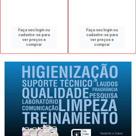
Faça seu login ou
Faça seu login ou
cadastre-se para
cadastre-se para
ver preços e
ver preços e
comprar
comprar