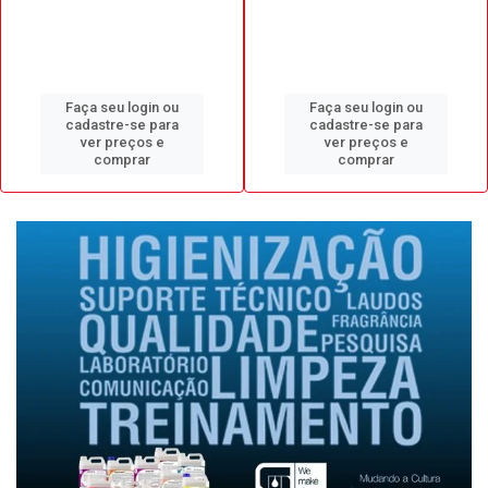
Faça seu login ou
Faça seu login ou
cadastre-se para
cadastre-se para
ver preços e
ver preços e
comprar
comprar