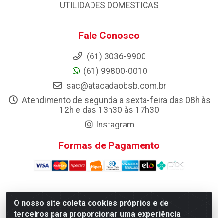
UTILIDADES DOMESTICAS
Fale Conosco
(61) 3036-9900
(61) 99800-0010
sac@atacadaobsb.com.br
Atendimento de segunda a sexta-feira das 08h às
12h e das 13h30 às 17h30
Instagram
Formas de Pagamento
O nosso site coleta cookies próprios e de
Atacadao da Limpeza F. Pereira Queiroz Comercio e
terceiros para proporcionar uma experiência
Distribuicao LTDA - Quadra Qi 10 Lotes 39 e, 41 - Setor