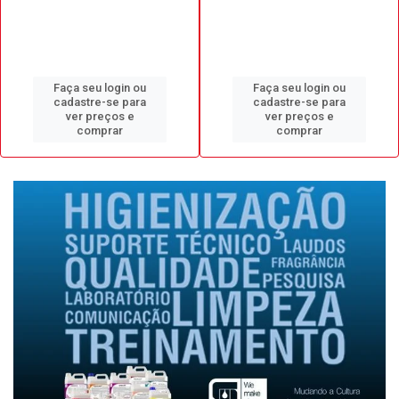
Faça seu login ou
Faça seu login ou
cadastre-se para
cadastre-se para
ver preços e
ver preços e
comprar
comprar