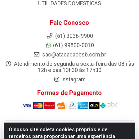
UTILIDADES DOMESTICAS
Fale Conosco
(61) 3036-9900
(61) 99800-0010
sac@atacadaobsb.com.br
Atendimento de segunda a sexta-feira das 08h às
12h e das 13h30 às 17h30
Instagram
Formas de Pagamento
O nosso site coleta cookies próprios e de
Atacadao da Limpeza F. Pereira Queiroz Comercio e
terceiros para proporcionar uma experiência
Distribuicao LTDA - Quadra Qi 10 Lotes 39 e, 41 - Setor