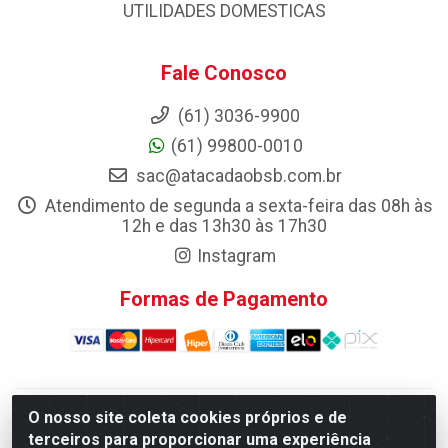
UTILIDADES DOMESTICAS
Fale Conosco
(61) 3036-9900
(61) 99800-0010
sac@atacadaobsb.com.br
Atendimento de segunda a sexta-feira das 08h às
12h e das 13h30 às 17h30
Instagram
Formas de Pagamento
O nosso site coleta cookies próprios e de
Atacadao da Limpeza F. Pereira Queiroz Comercio e
terceiros para proporcionar uma experiência
Distribuicao LTDA - Quadra Qi 10 Lotes 39 e, 41 - Setor