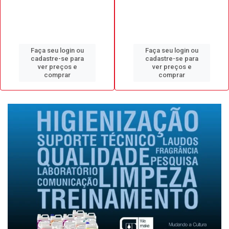
Faça seu login ou
Faça seu login ou
cadastre-se para
cadastre-se para
ver preços e
ver preços e
comprar
comprar