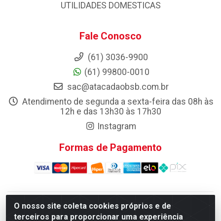
UTILIDADES DOMESTICAS
Fale Conosco
(61) 3036-9900
(61) 99800-0010
sac@atacadaobsb.com.br
Atendimento de segunda a sexta-feira das 08h às
12h e das 13h30 às 17h30
Instagram
Formas de Pagamento
O nosso site coleta cookies próprios e de
Atacadao da Limpeza F. Pereira Queiroz Comercio e
terceiros para proporcionar uma experiência
Distribuicao LTDA - Quadra Qi 10 Lotes 39 e, 41 - Setor