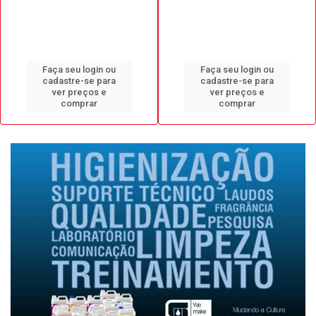
Faça seu login ou
Faça seu login ou
cadastre-se para
cadastre-se para
ver preços e
ver preços e
comprar
comprar