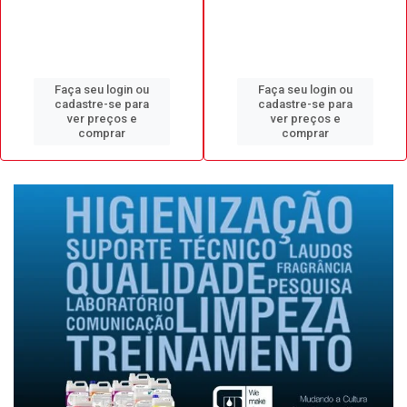
Faça seu login ou
Faça seu login ou
cadastre-se para
cadastre-se para
ver preços e
ver preços e
comprar
comprar