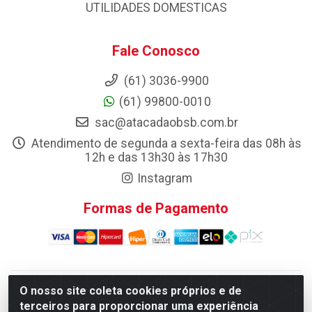
UTILIDADES DOMESTICAS
Fale Conosco
(61) 3036-9900
(61) 99800-0010
sac@atacadaobsb.com.br
Atendimento de segunda a sexta-feira das 08h às
12h e das 13h30 às 17h30
Instagram
Formas de Pagamento
O nosso site coleta cookies próprios e de
Atacadao da Limpeza F. Pereira Queiroz Comercio e
terceiros para proporcionar uma experiência
Distribuicao LTDA - Quadra Qi 10 Lotes 39 e, 41 - Setor