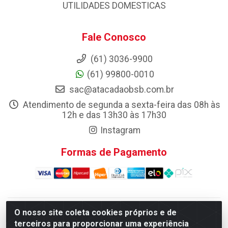
UTILIDADES DOMESTICAS
Fale Conosco
(61) 3036-9900
(61) 99800-0010
sac@atacadaobsb.com.br
Atendimento de segunda a sexta-feira das 08h às
12h e das 13h30 às 17h30
Instagram
Formas de Pagamento
O nosso site coleta cookies próprios e de
Atacadao da Limpeza F. Pereira Queiroz Comercio e
terceiros para proporcionar uma experiência
Distribuicao LTDA - Quadra Qi 10 Lotes 39 e, 41 - Setor