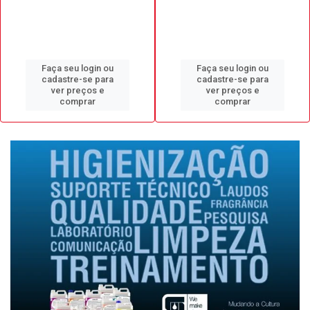
Faça seu login ou
Faça seu login ou
cadastre-se para
cadastre-se para
ver preços e
ver preços e
comprar
comprar