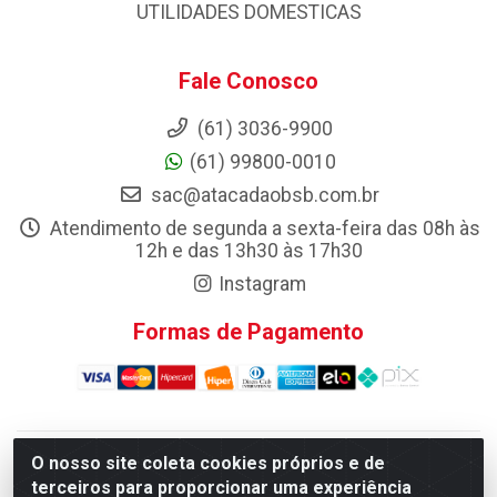
UTILIDADES DOMESTICAS
Fale Conosco
(61) 3036-9900
(61) 99800-0010
sac@atacadaobsb.com.br
Atendimento de segunda a sexta-feira das 08h às
12h e das 13h30 às 17h30
Instagram
Formas de Pagamento
O nosso site coleta cookies próprios e de
Atacadao da Limpeza F. Pereira Queiroz Comercio e
terceiros para proporcionar uma experiência
Distribuicao LTDA - Quadra Qi 10 Lotes 39 e, 41 - Setor