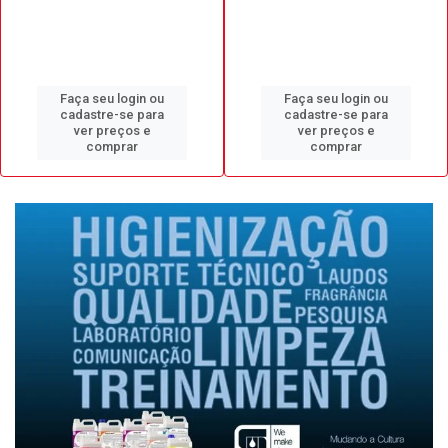
Faça seu login ou
Faça seu login ou
cadastre-se para
cadastre-se para
ver preços e
ver preços e
comprar
comprar