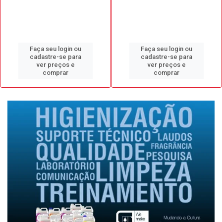
Faça seu login ou
Faça seu login ou
cadastre-se para
cadastre-se para
ver preços e
ver preços e
comprar
comprar