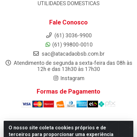
UTILIDADES DOMESTICAS
Fale Conosco
(61) 3036-9900
(61) 99800-0010
sac@atacadaobsb.com.br
Atendimento de segunda a sexta-feira das 08h às
12h e das 13h30 às 17h30
Instagram
Formas de Pagamento
O nosso site coleta cookies próprios e de
Atacadao da Limpeza F. Pereira Queiroz Comercio e
terceiros para proporcionar uma experiência
Distribuicao LTDA - Quadra Qi 10 Lotes 39 e, 41 - Setor