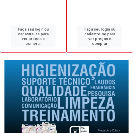
Faça seu login ou
Faça seu login ou
cadastre-se para
cadastre-se para
ver preços e
ver preços e
comprar
comprar