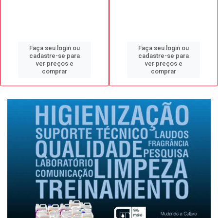
Faça seu login ou
Faça seu login ou
cadastre-se para
cadastre-se para
ver preços e
ver preços e
comprar
comprar