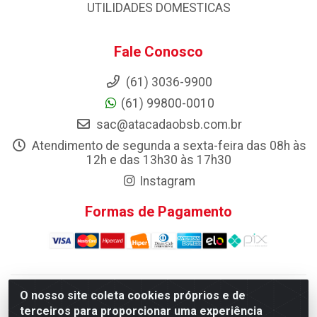
UTILIDADES DOMESTICAS
Fale Conosco
(61) 3036-9900
(61) 99800-0010
sac@atacadaobsb.com.br
Atendimento de segunda a sexta-feira das 08h às
12h e das 13h30 às 17h30
Instagram
Formas de Pagamento
O nosso site coleta cookies próprios e de
Atacadao da Limpeza F. Pereira Queiroz Comercio e
terceiros para proporcionar uma experiência
Distribuicao LTDA - Quadra Qi 10 Lotes 39 e, 41 - Setor