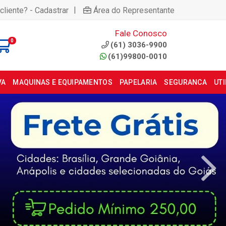
|
cliente? - Cadastrar
Área do Representante
Fale Conosco
0
(61) 3036-9900
(61)99800-0010
VA
MAQUINAS E EQUIPAMENTOS
PAPELARIA
SEGURANCA
UT