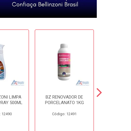
ZONI LIMPA
BZ RENOVADOR DE
BZ DISSO
PRAY 500ML
PORCELANATO 1KG
450
: 12490
Código: 12491
Código: