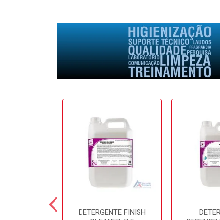
E SOFTFRESH
DETERGENTE FINISH
DETE