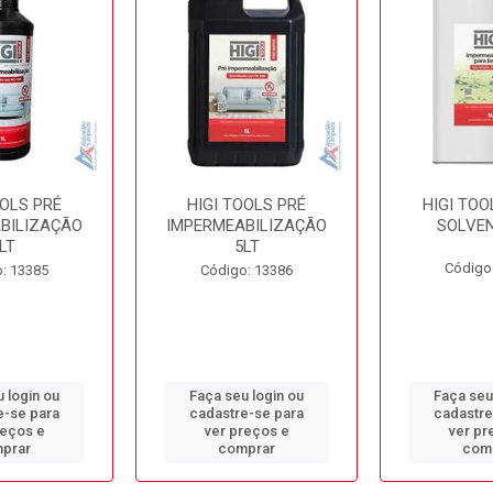
OOLS PRÉ
HIGI TOOLS PRÉ
HIGI TOO
BILIZAÇÃO
IMPERMEABILIZAÇÃO
SOLVEN
LT
5LT
Código
: 13385
Código: 13386
 login ou
Faça seu login ou
Faça seu
e-se para
cadastre-se para
cadastre
reços e
ver preços e
ver pr
prar
comprar
com