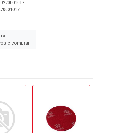
000270001017
0270001017
 ou
ços e comprar