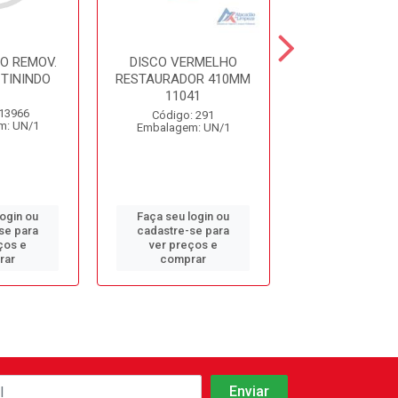
O REMOV.
DISCO VERMELHO
DISCO BRA
TININDO
RESTAURADOR 410MM
LUSTRADOR 
11041
REF.993
 13966
Código: 291
Código: 2
m: UN/1
Embalagem: UN/1
Embalagem: 
login ou
Faça seu login ou
Faça seu log
se para
cadastre-se para
cadastre-se 
ços e
ver preços e
ver preços
rar
comprar
comprar