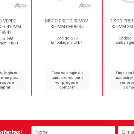
O VERDE
DISCO PRETO REMOV.
DISCO PRET
DOR 410MM
350MM REF.9635
350MM 3M 
F.9841
Código: 278
Código:
go: 288
Embalagem: UN/1
Embalage
gem: UN/1
u login ou
Faça seu login ou
Faça seu 
re-se para
cadastre-se para
cadastre-
preços e
ver preços e
ver pre
mprar
comprar
comp
ofertas!