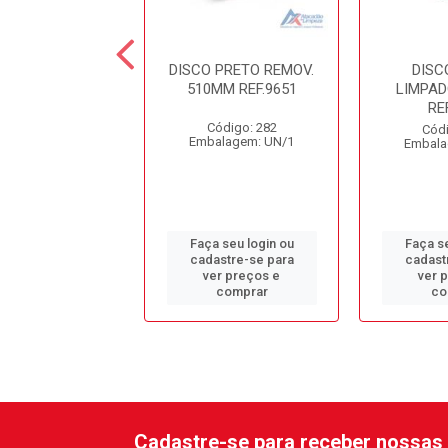
SCO BRANCO
DISCO PRETO REMOV.
DISC
RADOR 380MM
510MM REF.9651
LIMPA
REF.9938
RE
Código: 282
ódigo: 272
Códi
Embalagem: UN/1
alagem: UN/1
Embala
 seu login ou
Faça seu login ou
Faça se
astre-se para
cadastre-se para
cadast
er preços e
ver preços e
ver 
comprar
comprar
co
Cadastre-se para receber nossas 