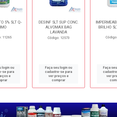
O 5% 5LT Q-
DESINF 5LT SUP CONC.
IMPERMEAB
IMO
ALVOMAX BAG
BRILHO 5L
LAVANDA
: 11265
Código
Código: 12573
 login ou
Faça seu login ou
Faça seu
e-se para
cadastre-se para
cadastre
reços e
ver preços e
ver pr
prar
comprar
com