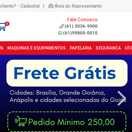
|
cliente? - Cadastrar
Área do Representante
Fale Conosco
0
(61) 3036-9900
(61)99800-0010
VA
MAQUINAS E EQUIPAMENTOS
PAPELARIA
SEGURANCA
UT