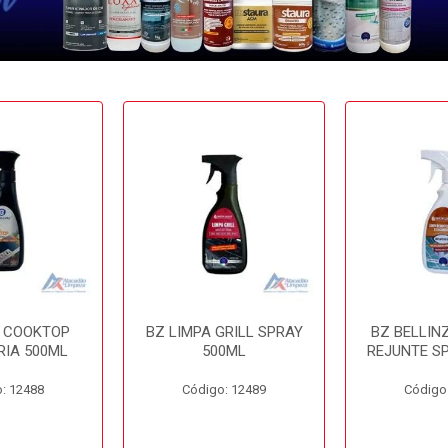
A COOKTOP
BZ LIMPA GRILL SPRAY
BZ BELLIN
RIA 500ML
500ML
REJUNTE S
: 12488
Código: 12489
Código