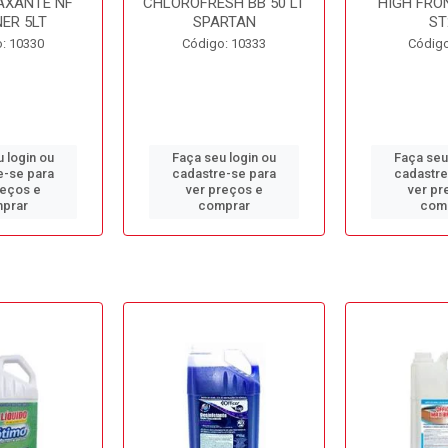
AXANTE NF
CHLOROFRESH BB 50 LT
HIGH FRO
ER 5LT
SPARTAN
ST
: 10330
Código: 10333
Código
 login ou
Faça seu login ou
Faça seu
e-se para
cadastre-se para
cadastre
reços e
ver preços e
ver pr
prar
comprar
com