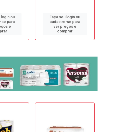
 login ou
Faça seu login ou
Faça seu 
-se para
cadastre-se para
cadastre
eços e
ver preços e
ver pr
prar
comprar
comp