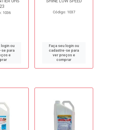
NTIER UHS
SHINE LOW SPEED
SUNNY SIDE
23
Código: 1037
Código
: 1036
 login ou
Faça seu login ou
Faça seu 
-se para
cadastre-se para
cadastre
eços e
ver preços e
ver pr
prar
comprar
comp