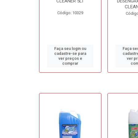
L BB50LT
CLEANER 5LT
DESENGR
CLEAN
o: 10688
Código: 10329
Código
u login ou
Faça seu login ou
Faça seu
e-se para
cadastre-se para
cadastr
reços e
ver preços e
ver p
mprar
comprar
com