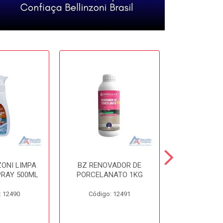
ZONI LIMPA
BZ RENOVADOR DE
BZ DISSO
PRAY 500ML
PORCELANATO 1KG
450
: 12490
Código: 12491
Código: