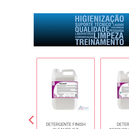
E SOFTFRESH
DETERGENTE FINISH
DETE