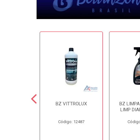
 CERA 3.6LT
BZ VITTROLUX
BZ LIMP
INZONI
LIMP DIA
o: 12503
Código: 12487
Código