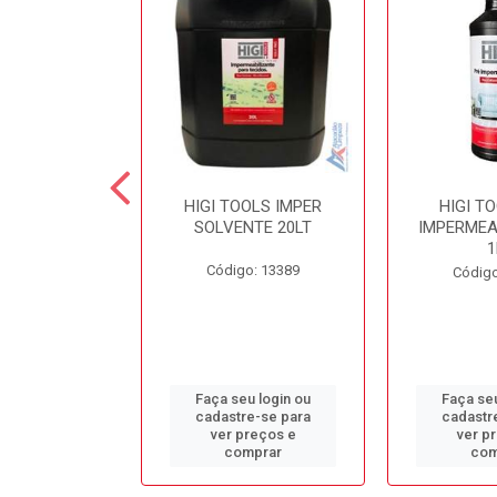
 SECOND
HIGI TOOLS IMPER
HIGI T
NTE LIMPA
SOLVENTE 20LT
IMPERMEA
COLCHÃO 5LT
1
Código: 13389
o: 13384
Código
u login ou
Faça seu login ou
Faça seu
e-se para
cadastre-se para
cadastr
reços e
ver preços e
ver p
mprar
comprar
com