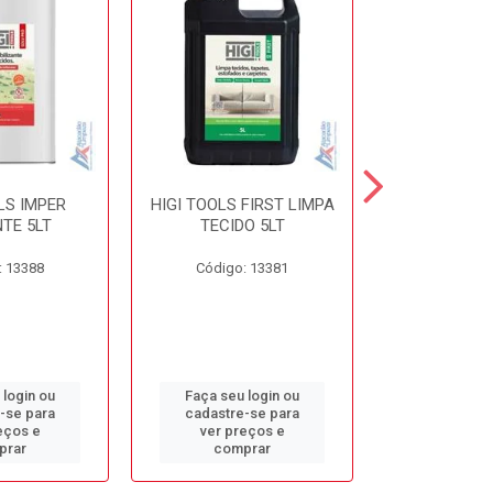
LS IMPER
HIGI TOOLS FIRST LIMPA
HIGI TOOLS 
TE 5LT
TECIDO 5LT
5L
: 13388
Código: 13381
Código:
 login ou
Faça seu login ou
Faça seu 
-se para
cadastre-se para
cadastre
eços e
ver preços e
ver pr
prar
comprar
comp