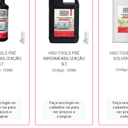
OOLS PRÉ
HIGI TOOLS PRÉ
HIGI TOO
BILIZAÇÃO
IMPERMEABILIZAÇÃO
SOLVEN
LT
5LT
Código
: 13385
Código: 13386
 login ou
Faça seu login ou
Faça seu
e-se para
cadastre-se para
cadastre
reços e
ver preços e
ver pr
prar
comprar
com