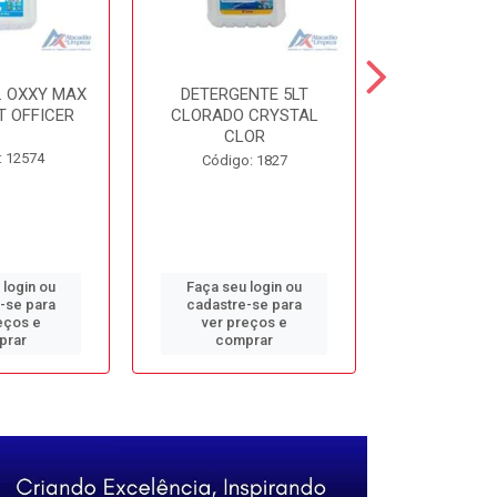
. OXXY MAX
DETERGENTE 5LT
DESINF. 5
T OFFICER
CLORADO CRYSTAL
ALVOMAX FL
CLOR
: 12574
Código
Código: 1827
 login ou
Faça seu login ou
Faça seu 
-se para
cadastre-se para
cadastre
eços e
ver preços e
ver pr
prar
comprar
comp