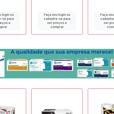
 login ou
Faça seu login ou
Faça seu
e-se para
cadastre-se para
cadastre
reços e
ver preços e
ver pr
prar
comprar
com