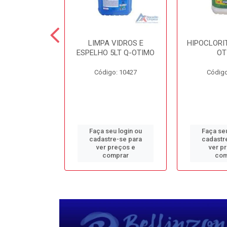
TE 5LT Q-
LIMPA VIDROS E
HIPOCLORIT
CONFORTO
ESPELHO 5LT Q-OTIMO
OT
o: 1950
Código: 10427
Código
u login ou
Faça seu login ou
Faça seu
e-se para
cadastre-se para
cadastr
reços e
ver preços e
ver p
mprar
comprar
com