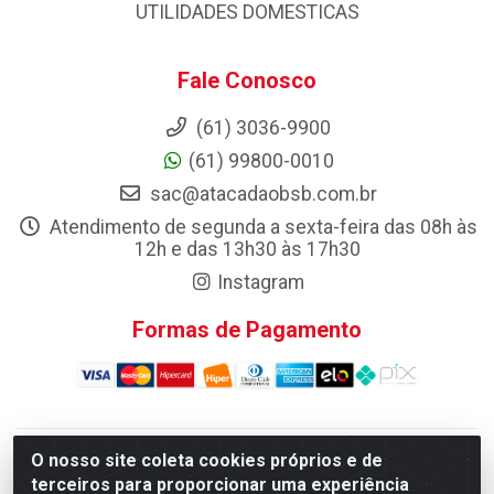
UTILIDADES DOMESTICAS
Fale Conosco
(61) 3036-9900
(61) 99800-0010
sac@atacadaobsb.com.br
Atendimento de segunda a sexta-feira das 08h às
12h e das 13h30 às 17h30
Instagram
Formas de Pagamento
O nosso site coleta cookies próprios e de
Atacadao da Limpeza F. Pereira Queiroz Comercio e
terceiros para proporcionar uma experiência
Distribuicao LTDA - Quadra Qi 10 Lotes 39 e, 41 - Setor