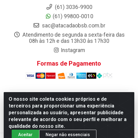
(61) 3036-9900
(61) 99800-0010
sac@atacadaobsb.com.br
Atendimento de segunda a sexta-feira das
08h às 12h e das 13h30 às 17h30
Instagram
Formas de Pagamento
O nosso site coleta cookies próprios e de
Atacadao da Limpeza F. Pereira Queiroz Comercio e
terceiros para proporcionar uma experiência
Distribuicao LTDA - Quadra Qi 10 Lotes 39 e, 41 - Setor
personalizada ao usuário, apresentar publicidade
Industrial (Taguatinga), Brasília/DF - CEP 72.135-100 -
relevante de acordo com o seu perfil e melhorar a
CNPJ 13.184.675/0001-80
qualidade do nosso site.
Aceitar
Negar não essenciais