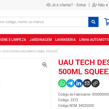
|
Já é cliente? - Entrar
Não é 
IENE E LIMPEZA
JARDINAGEM
LAVANDERIA
LINHA AUTOMOTI
U TECH DESENGORDURANTE 500ML SQUEEZE
UAU TECH D
500ML SQUEE
Código do Fabricante: 0000000
Código: 2373
Código NCM: 34025000