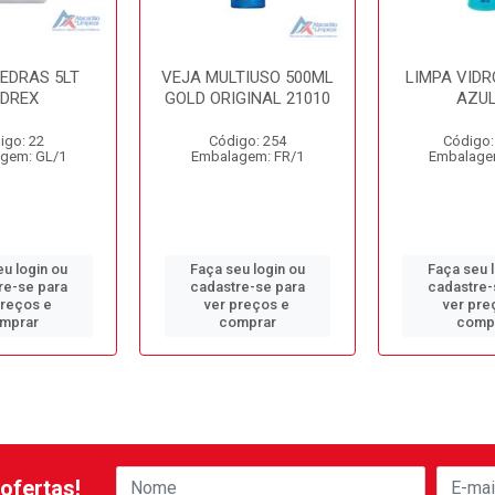
PEDRAS 5LT
VEJA MULTIUSO 500ML
LIMPA VIDR
EDREX
GOLD ORIGINAL 21010
AZUL
igo: 22
Código: 254
Código:
gem: GL/1
Embalagem: FR/1
Embalage
u login ou
Faça seu login ou
Faça seu 
re-se para
cadastre-se para
cadastre-
preços e
ver preços e
ver pre
mprar
comprar
comp
ofertas!