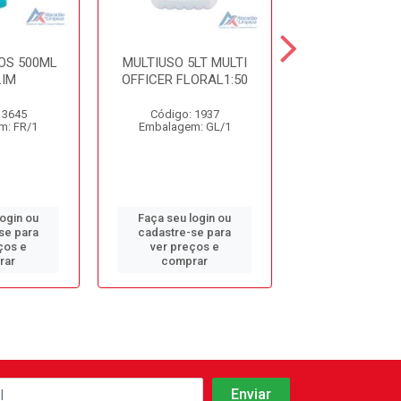
OS 500ML
MULTIUSO 5LT MULTI
DET. DESINF. 
IM
OFFICER FLORAL1:50
5LT CDC10 S
 3645
Código: 1937
Código: 9
m: FR/1
Embalagem: GL/1
Embalagem: 
login ou
Faça seu login ou
Faça seu log
se para
cadastre-se para
cadastre-se 
ços e
ver preços e
ver preços
rar
comprar
comprar