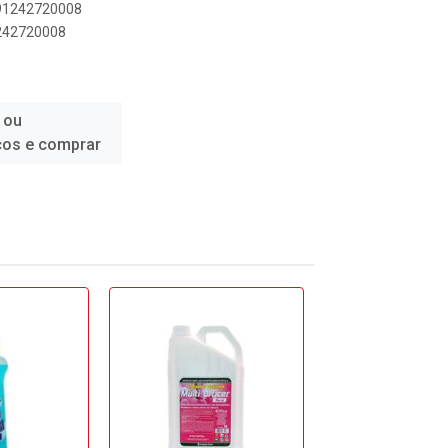
891242720008
1242720008
 ou
ços e comprar