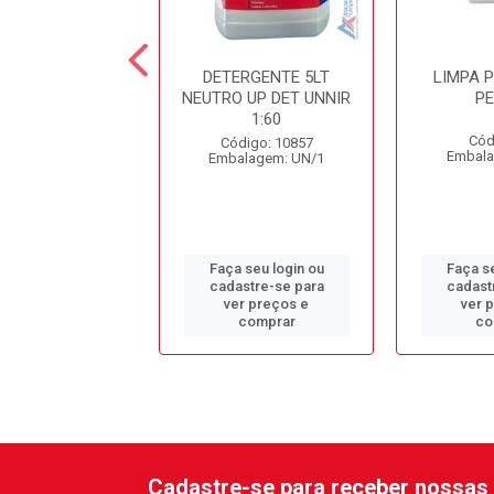
ESINF. CLORADO
DETERGENTE 5LT
LIMPA 
DC10 SPARTAN
NEUTRO UP DET UNNIR
P
1:60
ódigo: 979
Cód
Código: 10857
alagem: GL/1
Embala
Embalagem: UN/1
 seu login ou
Faça seu login ou
Faça se
astre-se para
cadastre-se para
cadast
er preços e
ver preços e
ver 
comprar
comprar
co
Cadastre-se para receber nossas 