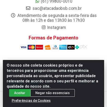
(61) 99800-0010
sac@atacadaobsb.com.br
Atendimento de segunda a sexta-feira das
08h às 12h e das 13h30 às 17h30
Instagram
Formas de Pagamento
O nosso site coleta cookies próprios e de
Atacadao da Limpeza F. Pereira Queiroz Comercio e
terceiros para proporcionar uma experiência
Distribuicao LTDA - Quadra Qi 10 Lotes 39 e, 41 - Setor
personalizada ao usuário, apresentar publicidade
Industrial (Taguatinga), Brasília/DF - CEP 72.135-100 -
relevante de acordo com o seu perfil e melhorar a
CNPJ 13.184.675/0001-80
qualidade do nosso site.
Aceitar
Negar não essenciais
Preferências de Cookies